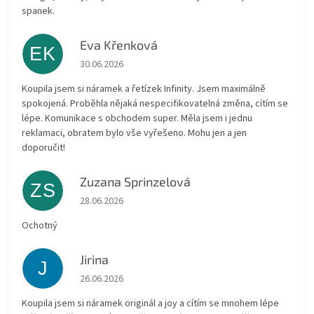
spanek.
Eva Křenková
EK
Die Shop-Bewertung beträgt 5 von 5 Sternen.
30.06.2026
Koupila jsem si náramek a řetízek Infinity. Jsem maximálně
spokojená. Proběhla nějaká nespecifikovatelná změna, cítím se
lépe. Komunikace s obchodem super. Měla jsem i jednu
reklamaci, obratem bylo vše vyřešeno. Mohu jen a jen
doporučit!
Zuzana Sprinzelová
ZS
Die Shop-Bewertung beträgt 5 von 5 Sternen.
28.06.2026
Ochotný
Jirina
J
Die Shop-Bewertung beträgt 5 von 5 Sternen.
26.06.2026
Koupila jsem si náramek originál a joy a cítím se mnohem lépe