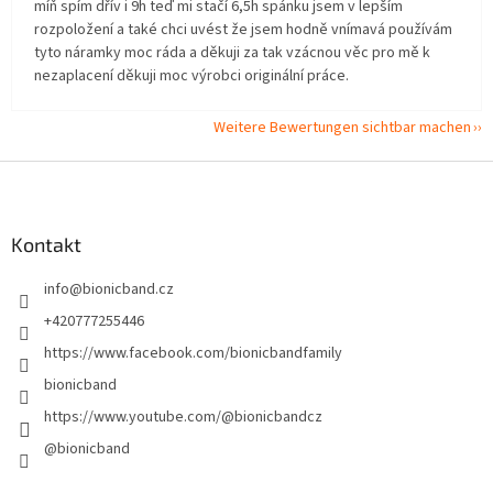
míň spím dřív i 9h teď mi stačí 6,5h spánku jsem v lepším
rozpoložení a také chci uvést že jsem hodně vnímavá používám
tyto náramky moc ráda a děkuji za tak vzácnou věc pro mě k
nezaplacení děkuji moc výrobci originální práce.
Weitere Bewertungen sichtbar machen
F
u
ß
z
Kontakt
e
info
@
bionicband.cz
i
l
+420777255446
e
https://www.facebook.com/bionicbandfamily
bionicband
https://www.youtube.com/@bionicbandcz
@bionicband