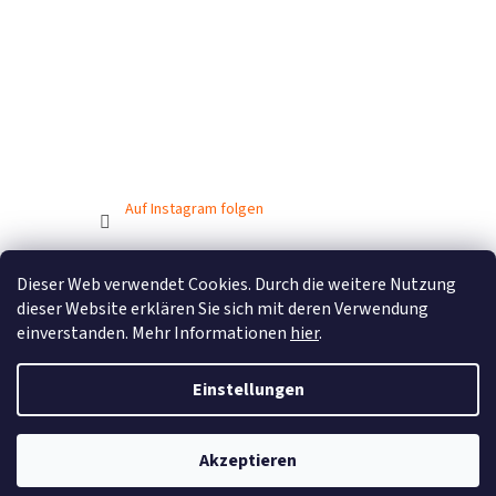
Auf Instagram folgen
Dieser Web verwendet Cookies. Durch die weitere Nutzung
Erstellt von Shoptet
dieser Website erklären Sie sich mit deren Verwendung
einverstanden. Mehr Informationen
hier
.
Copyright 2026
BIONICBAND.CZ
. Alle Rechte vorbehalten.
Einstellungen
Akzeptieren