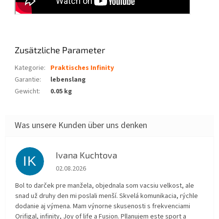
Zusätzliche Parameter
Kategorie
:
Praktisches Infinity
Garantie
:
lebenslang
Gewicht
:
0.05 kg
Ivana Kuchtova
IK
Die Shop-Bewertung beträgt 5 von 5 Sternen.
02.08.2026
Bol to darček pre manžela, objednala som vacsiu velkost, ale
snad už druhy den mi poslali menší. Skvelá komunikacia, rýchle
dodanie aj výmena. Mam výnorne skusenosti s frekvenciami
Orifigal, infinity, Joy of life a Fusion. Pllanujem este sport a