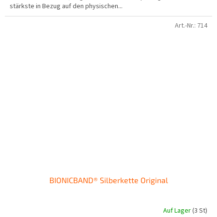
stärkste in Bezug auf den physischen...
Sternen.
Art.-Nr.:
714
BIONICBAND® Silberkette Original
Auf Lager
(3 St)