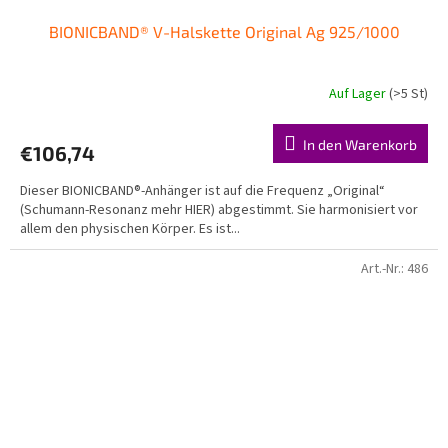
BIONICBAND® V-Halskette Original Ag 925/1000
Auf Lager
(>5 St)
Die
durchschnittliche
Produktbewertung
In den Warenkorb
€106,74
ist
5,0
Dieser BIONICBAND®-Anhänger ist auf die Frequenz „Original“
von
(Schumann-Resonanz mehr HIER) abgestimmt. Sie harmonisiert vor
5
allem den physischen Körper. Es ist...
Sternen.
Art.-Nr.:
486