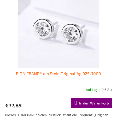
i
t
e
e
r
d
u
e
n
r
g
P
r
o
d
u
k
t
BIONICBAND® ein Stein Original Ag 925/1000
e
Auf Lager
(>5 St)
Die
durchschnittliche
Produktbewertung
In den Warenkorb
€77,89
ist
5,0
Dieses BIONICBAND® Schmuckstück ist auf die Frequenz „Original“
von