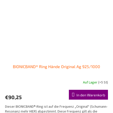
BIONICBAND® Ring Hände Original Ag 925/1000
Auf Lager
(>5 St)
Die
durchschnittliche
Produktbewertung
In den Warenkorb
€90,25
ist
5,0
Dieser BIONICBAND®-Ring ist auf die Frequenz „Original“ (Schumann-
von
Resonanz mehr HIER) abgestimmt. Diese Frequenz gilt als die
5