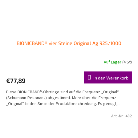
BIONICBAND® vier Steine Original Ag 925/1000
Auf Lager
(4 St)
Die
durchschnittliche
Produktbewertung
In den Warenkorb
€77,89
ist
5,0
Diese BIONICBAND®-Ohrringe sind auf die Frequenz „Original“
von
(Schumann-Resonanz) abgestimmt. Mehr über die Frequenz
5
„Original“ finden Sie in der Produktbeschreibung. Es genügt,...
Sternen.
Art.-Nr.:
482