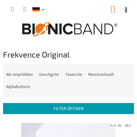
Zum
WARE
Inhalt
springen
Frekvence Original
P
r
Wir empfehlen
Günstigste
Teuerste
Meistverkauft
o
d
Alphabetisch
u
k
t
FILTER ÖFFNEN
s
o
L
Art.-Nr.:
483
r
i
t
s