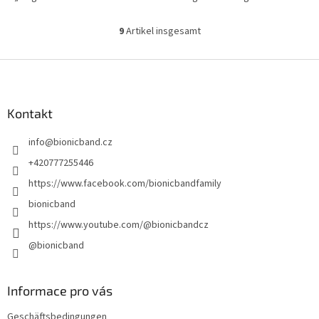
9
Artikel insgesamt
S
t
e
F
u
u
e
ß
r
z
Kontakt
e
e
l
info
@
bionicband.cz
i
e
m
l
+420777255446
e
e
https://www.facebook.com/bionicbandfamily
n
t
bionicband
e
https://www.youtube.com/@bionicbandcz
d
e
@bionicband
r
L
i
Informace pro vás
s
t
Geschäftsbedingungen