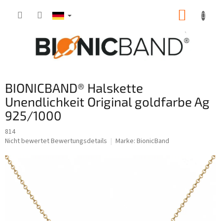
Zum
WARE
Inhalt
springen
BIONICBAND® Halskette
Unendlichkeit Original goldfarbe Ag
925/1000
814
Die
Nicht bewertet
Bewertungsdetails
Marke:
BionicBand
durchschnittliche
Produktbewertung
ist
0,0
von
5
Sternen.