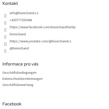
z
Kontakt
e
info
@
bionicband.cz
i
l
+420777255446
e
https://www.facebook.com/bionicbandfamily
bionicband
https://www.youtube.com/@bionicbandcz
@bionicband
Informace pro vás
Geschäftsbedingungen
Datenschutzbestimmungen
Geschäftsbewertung
Facebook