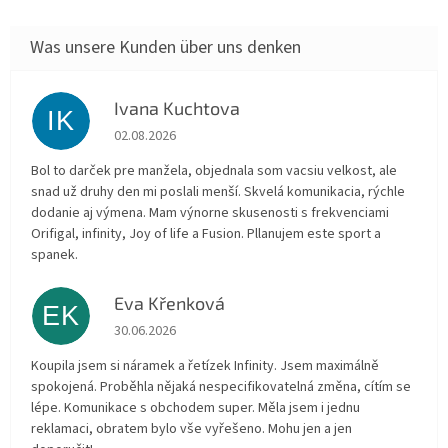
Ivana Kuchtova
IK
Die Shop-Bewertung beträgt 5 von 5 Sternen.
02.08.2026
Bol to darček pre manžela, objednala som vacsiu velkost, ale
snad už druhy den mi poslali menší. Skvelá komunikacia, rýchle
dodanie aj výmena. Mam výnorne skusenosti s frekvenciami
Orifigal, infinity, Joy of life a Fusion. Pllanujem este sport a
spanek.
Eva Křenková
EK
Die Shop-Bewertung beträgt 5 von 5 Sternen.
30.06.2026
Koupila jsem si náramek a řetízek Infinity. Jsem maximálně
spokojená. Proběhla nějaká nespecifikovatelná změna, cítím se
lépe. Komunikace s obchodem super. Měla jsem i jednu
reklamaci, obratem bylo vše vyřešeno. Mohu jen a jen