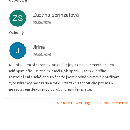
doporučit!
Zuzana Sprinzelová
ZS
Die Shop-Bewertung beträgt 5 von 5 Sternen.
28.06.2026
Ochotný
Jirina
J
Die Shop-Bewertung beträgt 5 von 5 Sternen.
26.06.2026
Koupila jsem si náramek originál a joy a cítím se mnohem lépe
míň spím dřív i 9h teď mi stačí 6,5h spánku jsem v lepším
rozpoložení a také chci uvést že jsem hodně vnímavá používám
tyto náramky moc ráda a děkuji za tak vzácnou věc pro mě k
nezaplacení děkuji moc výrobci originální práce.
Weitere Bewertungen sichtbar machen
F
u
ß