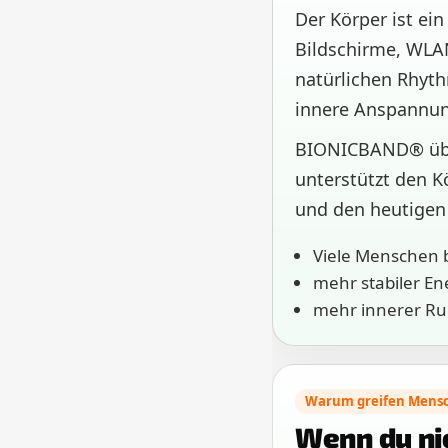
Der Körper ist ei
Bildschirme, WLA
natürlichen Rhyth
innere Anspannung
BIONICBAND® über
unterstützt den K
und den heutige
Viele Menschen 
mehr stabiler En
mehr innerer Ruh
Warum greifen Mens
Wenn du ni