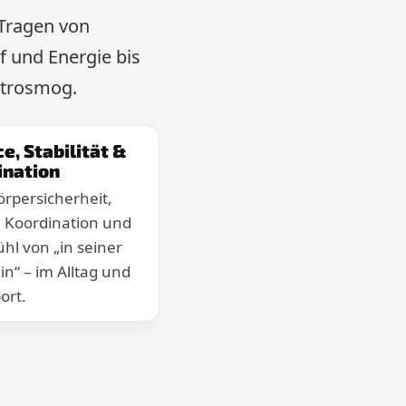
 Tragen von
 und Energie bis
ktrosmog.
e, Stabilität &
ination
rpersicherheit,
 Koordination und
ühl von „in seiner
in“ – im Alltag und
ort.