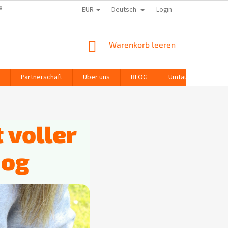
EUR
Deutsch
ÄFTSBEWERTUNG
Login
WARENKORB
Warenkorb leeren
Partnerschaft
Über uns
BLOG
Umtausch und Rekl
 voller
mog