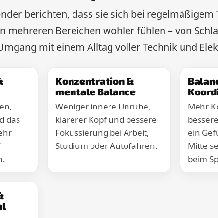
nder berichten, dass sie sich bei regelmäßigem
mehreren Bereichen wohler fühlen – von Schlaf
Umgang mit einem Alltag voller Technik und Ele
&
Konzentration &
Balanc
mentale Balance
Koord
fen,
Weniger innere Unruhe,
Mehr Kö
d das
klarerer Kopf und bessere
bessere
ehr
Fokussierung bei Arbeit,
ein Gef
f
Studium oder Autofahren.
Mitte se
n.
beim Sp
&
hl