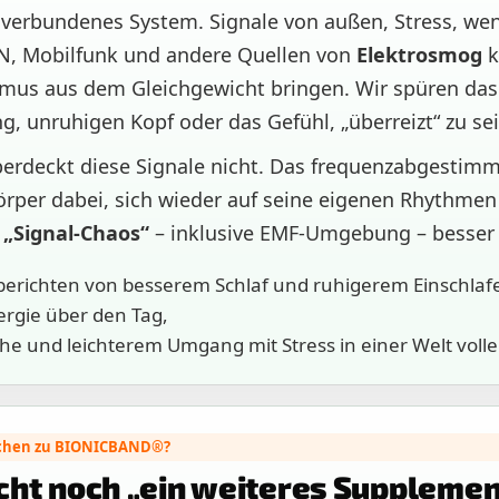
n verbundenes System. Signale von außen, Stress, wen
N, Mobilfunk und andere Quellen von
Elektrosmog
k
mus aus dem Gleichgewicht bringen. Wir spüren das 
, unruhigen Kopf oder das Gefühl, „überreizt“ zu sei
deckt diese Signale nicht. Das frequenzabgestimm
örper dabei, sich wieder auf seine eigenen Rhythme
n
„Signal-Chaos“
– inklusive EMF-Umgebung – besser 
berichten von besserem Schlaf und ruhigerem Einschlaf
ergie über den Tag,
e und leichterem Umgang mit Stress in einer Welt volle
chen zu BIONICBAND®?
cht noch „ein weiteres Supplement