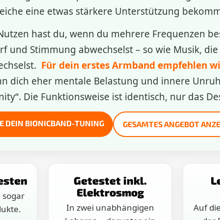
eiche eine etwas stärkere Unterstützung bekom
utzen hast du, wenn du mehrere Frequenzen besi
rf und Stimmung abwechselst – so wie Musik, die 
echselst.
Für dein erstes Armband empfehlen wi
nn dich eher mentale Belastung und innere Unruh
inity“. Die Funktionsweise ist identisch, nur das De
E DEIN BIONICBAND-TUNING
GESAMTES ANGEBOT ANZE
esten
Getestet inkl.
L
Elektrosmog
 sogar
In zwei unabhängigen
Auf di
ukte.