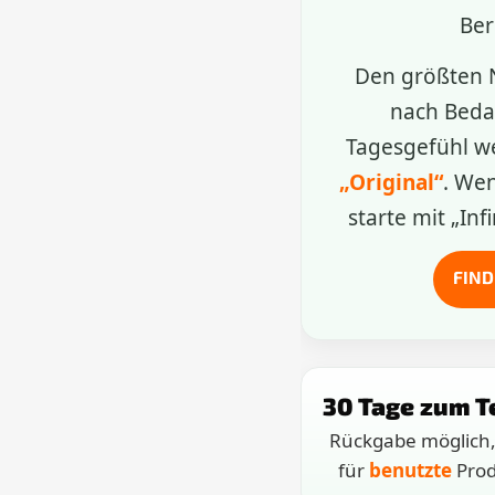
Ber
Den größten N
nach Beda
Tagesgefühl w
„Original“
. We
starte mit „Inf
FIND
30 Tage zum T
Rückgabe möglich,
für
benutzte
Prod