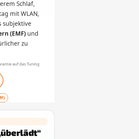
erem Schlaf,
tag mit WLAN,
 subjektive
ern (EMF)
und
ürlicher zu
rantie auf das Tuning
MF)
„überlädt“