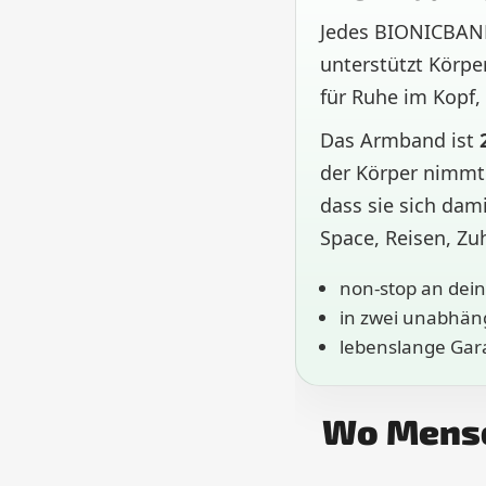
Jedes BIONICBAND
unterstützt Körpe
für Ruhe im Kopf,
Das Armband ist
der Körper nimmt 
dass sie sich dam
Space, Reisen, Zu
non-stop an dein
in zwei unabhäng
lebenslange Gara
Wo Mensc