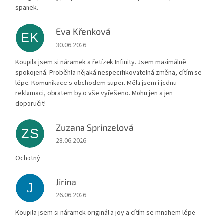
spanek.
Eva Křenková
EK
Die Shop-Bewertung beträgt 5 von 5 Sternen.
30.06.2026
Koupila jsem si náramek a řetízek Infinity. Jsem maximálně
spokojená. Proběhla nějaká nespecifikovatelná změna, cítím se
lépe. Komunikace s obchodem super. Měla jsem i jednu
reklamaci, obratem bylo vše vyřešeno. Mohu jen a jen
doporučit!
Zuzana Sprinzelová
ZS
Die Shop-Bewertung beträgt 5 von 5 Sternen.
28.06.2026
Ochotný
Jirina
J
Die Shop-Bewertung beträgt 5 von 5 Sternen.
26.06.2026
Koupila jsem si náramek originál a joy a cítím se mnohem lépe