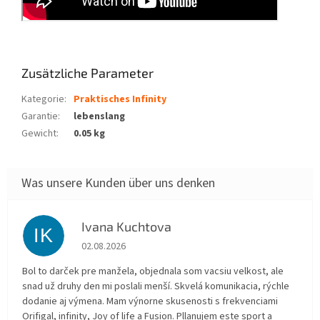
Zusätzliche Parameter
Kategorie
:
Praktisches Infinity
Garantie
:
lebenslang
Gewicht
:
0.05 kg
Ivana Kuchtova
IK
Die Shop-Bewertung beträgt 5 von 5 Sternen.
02.08.2026
Bol to darček pre manžela, objednala som vacsiu velkost, ale
snad už druhy den mi poslali menší. Skvelá komunikacia, rýchle
dodanie aj výmena. Mam výnorne skusenosti s frekvenciami
Orifigal, infinity, Joy of life a Fusion. Pllanujem este sport a