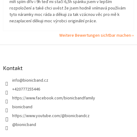
míň spím dřív i 9h teď mi stačí 6,5h spánku jsem v lepším
rozpoložení a také chci uvést že jsem hodně vnímavá používám
tyto náramky moc ráda a děkuji za tak vzácnou věc pro mě k
nezaplacení děkuji moc výrobci originální práce.
Weitere Bewertungen sichtbar machen
F
u
ß
z
Kontakt
e
info
@
bionicband.cz
i
l
+420777255446
e
https://www.facebook.com/bionicbandfamily
bionicband
https://www.youtube.com/@bionicbandcz
@bionicband