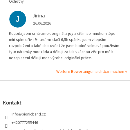
Ochotný
Jirina
J
Die Shop-Bewertung beträgt 5 von 5 Sternen.
26.06.2026
Koupila jsem si náramek originál a joy a cítím se mnohem lépe
míň spím dřív i 9h teď mi stačí 6,5h spánku jsem v lepším
rozpoložení a také chci uvést že jsem hodně vnímavá používám
tyto náramky moc ráda a děkuji za tak vzácnou věc pro mě k
nezaplacení děkuji moc výrobci originální práce.
Weitere Bewertungen sichtbar machen
F
u
ß
z
Kontakt
e
info
@
bionicband.cz
i
l
+420777255446
e