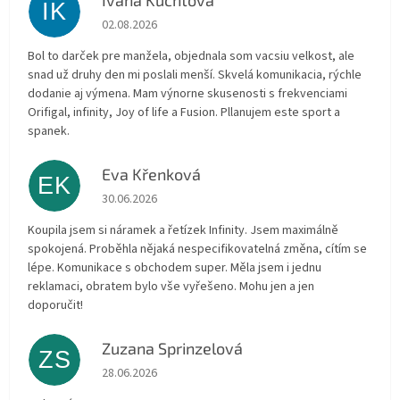
Ivana Kuchtova
IK
Die Shop-Bewertung beträgt 5 von 5 Sternen.
02.08.2026
Bol to darček pre manžela, objednala som vacsiu velkost, ale
snad už druhy den mi poslali menší. Skvelá komunikacia, rýchle
dodanie aj výmena. Mam výnorne skusenosti s frekvenciami
Orifigal, infinity, Joy of life a Fusion. Pllanujem este sport a
spanek.
Eva Křenková
EK
Die Shop-Bewertung beträgt 5 von 5 Sternen.
30.06.2026
Koupila jsem si náramek a řetízek Infinity. Jsem maximálně
spokojená. Proběhla nějaká nespecifikovatelná změna, cítím se
lépe. Komunikace s obchodem super. Měla jsem i jednu
reklamaci, obratem bylo vše vyřešeno. Mohu jen a jen
doporučit!
Zuzana Sprinzelová
ZS
Die Shop-Bewertung beträgt 5 von 5 Sternen.
28.06.2026