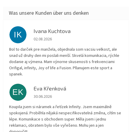
Ivana Kuchtova
IK
Die Shop-Bewertung beträgt 5 von 5 Sternen.
02.08.2026
Bol to darček pre manžela, objednala som vacsiu velkost, ale
snad už druhy den mi poslali menší. Skvelá komunikacia, rýchle
dodanie aj výmena. Mam výnorne skusenosti s frekvenciami
Orifigal, infinity, Joy of life a Fusion. Pllanujem este sport a
spanek.
Eva Křenková
EK
Die Shop-Bewertung beträgt 5 von 5 Sternen.
30.06.2026
Koupila jsem si náramek a řetízek Infinity. Jsem maximálně
spokojená. Proběhla nějaká nespecifikovatelná změna, cítím se
lépe. Komunikace s obchodem super. Měla jsem i jednu
reklamaci, obratem bylo vše vyřešeno. Mohu jen a jen
doporučit!