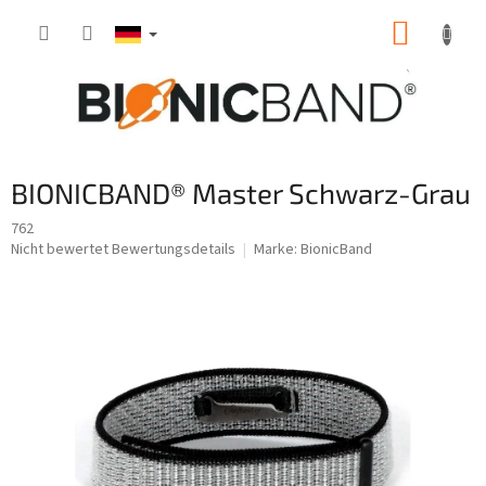
Zum
WARE
Inhalt
springen
BIONICBAND® Master Schwarz-Grau
762
Die
Nicht bewertet
Bewertungsdetails
Marke:
BionicBand
durchschnittliche
Produktbewertung
ist
0,0
von
5
Sternen.