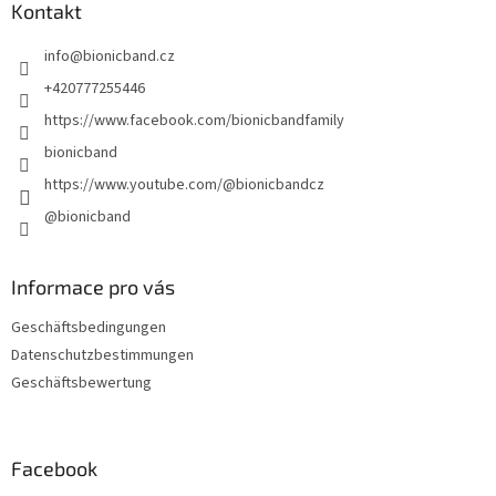
z
Kontakt
e
info
@
bionicband.cz
i
l
+420777255446
e
https://www.facebook.com/bionicbandfamily
bionicband
https://www.youtube.com/@bionicbandcz
@bionicband
Informace pro vás
Geschäftsbedingungen
Datenschutzbestimmungen
Geschäftsbewertung
Facebook