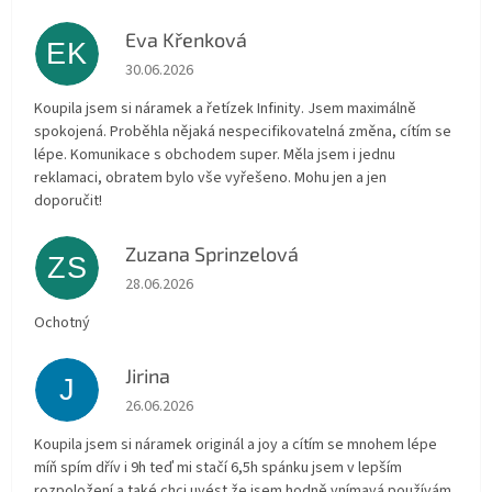
Eva Křenková
EK
Die Shop-Bewertung beträgt 5 von 5 Sternen.
30.06.2026
Koupila jsem si náramek a řetízek Infinity. Jsem maximálně
spokojená. Proběhla nějaká nespecifikovatelná změna, cítím se
lépe. Komunikace s obchodem super. Měla jsem i jednu
reklamaci, obratem bylo vše vyřešeno. Mohu jen a jen
doporučit!
Zuzana Sprinzelová
ZS
Die Shop-Bewertung beträgt 5 von 5 Sternen.
28.06.2026
Ochotný
Jirina
J
Die Shop-Bewertung beträgt 5 von 5 Sternen.
26.06.2026
Koupila jsem si náramek originál a joy a cítím se mnohem lépe
míň spím dřív i 9h teď mi stačí 6,5h spánku jsem v lepším
rozpoložení a také chci uvést že jsem hodně vnímavá používám