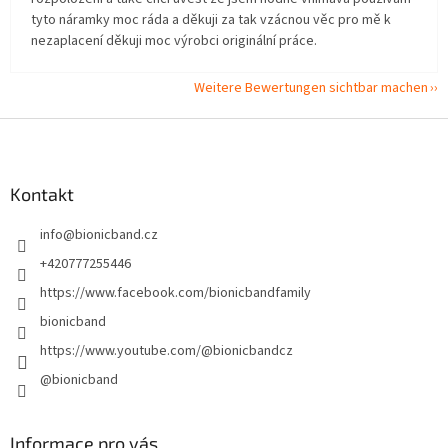
tyto náramky moc ráda a děkuji za tak vzácnou věc pro mě k
nezaplacení děkuji moc výrobci originální práce.
Weitere Bewertungen sichtbar machen
F
u
ß
z
Kontakt
e
info
@
bionicband.cz
i
l
+420777255446
e
https://www.facebook.com/bionicbandfamily
bionicband
https://www.youtube.com/@bionicbandcz
@bionicband
Informace pro vás