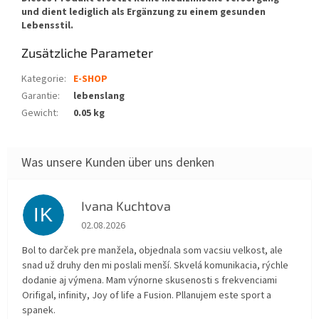
und dient lediglich als Ergänzung zu einem gesunden
Lebensstil.
Zusätzliche Parameter
Kategorie
:
E-SHOP
Garantie
:
lebenslang
Gewicht
:
0.05 kg
Ivana Kuchtova
IK
Die Shop-Bewertung beträgt 5 von 5 Sternen.
02.08.2026
Bol to darček pre manžela, objednala som vacsiu velkost, ale
snad už druhy den mi poslali menší. Skvelá komunikacia, rýchle
dodanie aj výmena. Mam výnorne skusenosti s frekvenciami
Orifigal, infinity, Joy of life a Fusion. Pllanujem este sport a
spanek.