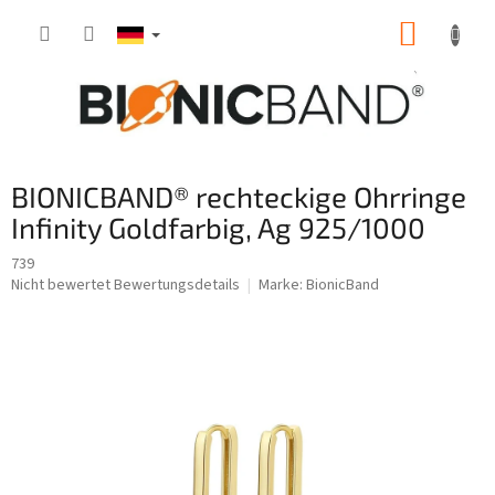
Zum
WARE
Inhalt
springen
BIONICBAND® rechteckige Ohrringe
Infinity Goldfarbig, Ag 925/1000
739
Die
Nicht bewertet
Bewertungsdetails
Marke:
BionicBand
durchschnittliche
Produktbewertung
ist
0,0
von
5
Sternen.