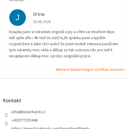
Ochotný
Jirina
J
Die Shop-Bewertung beträgt 5 von 5 Sternen.
26.06.2026
Koupila jsem si náramek originál a joy a cítím se mnohem lépe
míň spím dřív i 9h teď mi stačí 6,5h spánku jsem v lepším
rozpoložení a také chci uvést že jsem hodně vnímavá používám
tyto náramky moc ráda a děkuji za tak vzácnou věc pro mě k
nezaplacení děkuji moc výrobci originální práce.
Weitere Bewertungen sichtbar machen
F
u
ß
z
Kontakt
e
info
@
bionicband.cz
i
l
+420777255446
e
https://www.facebook.com/bionicbandfamily