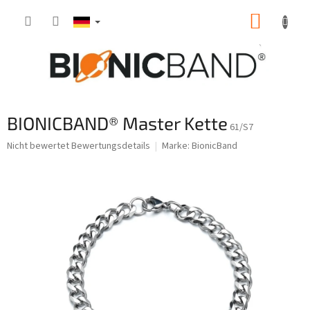
Zum
WARE
Inhalt
springen
BIONICBAND® Master Kette
61/S7
Die
Nicht bewertet
Bewertungsdetails
Marke:
BionicBand
durchschnittliche
Produktbewertung
ist
0,0
von
5
Sternen.