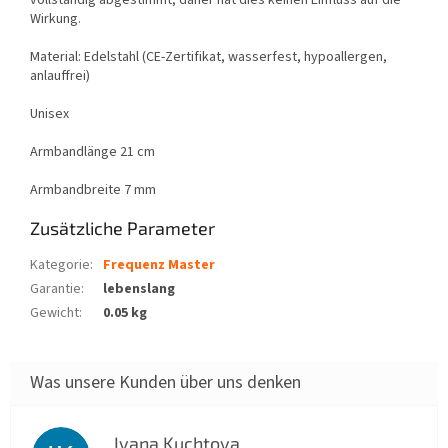
vollständig abgestimmt, daher hat dies keinen Einfluss auf die
Wirkung.
Material: Edelstahl (CE-Zertifikat, wasserfest, hypoallergen,
anlauffrei)
Unisex
Armbandlänge 21 cm
Armbandbreite 7 mm
Zusätzliche Parameter
Kategorie
:
Frequenz Master
Garantie
:
lebenslang
Gewicht
:
0.05 kg
Ivana Kuchtova