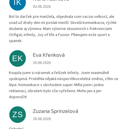
IK
Die Shop-Bewertung beträgt 5 von 5 Sternen.
02.08.2026
Bol to darček pre manžela, objednala som vacsiu velkost, ale
snad už druhy den mi poslali menší. Skvelá komunikacia, rýchle
dodanie aj výmena. Mam výnorne skusenosti s frekvenciami
Orifigal, infinity, Joy of life a Fusion. Pllanujem este sport a
spanek.
Eva Křenková
EK
Die Shop-Bewertung beträgt 5 von 5 Sternen.
30.06.2026
Koupila jsem si náramek a řetízek Infinity. Jsem maximálně
spokojená. Proběhla nějaká nespecifikovatelná změna, cítím se
lépe. Komunikace s obchodem super. Měla jsem i jednu
reklamaci, obratem bylo vše vyřešeno. Mohu jen a jen
doporučit!
Zuzana Sprinzelová
ZS
Die Shop-Bewertung beträgt 5 von 5 Sternen.
28.06.2026