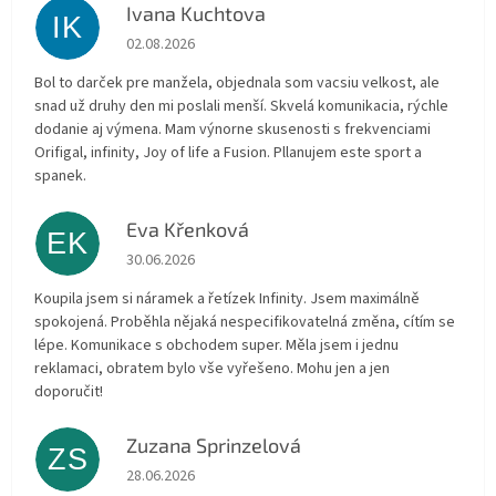
Ivana Kuchtova
IK
Die Shop-Bewertung beträgt 5 von 5 Sternen.
02.08.2026
Bol to darček pre manžela, objednala som vacsiu velkost, ale
snad už druhy den mi poslali menší. Skvelá komunikacia, rýchle
dodanie aj výmena. Mam výnorne skusenosti s frekvenciami
Orifigal, infinity, Joy of life a Fusion. Pllanujem este sport a
spanek.
Eva Křenková
EK
Die Shop-Bewertung beträgt 5 von 5 Sternen.
30.06.2026
Koupila jsem si náramek a řetízek Infinity. Jsem maximálně
spokojená. Proběhla nějaká nespecifikovatelná změna, cítím se
lépe. Komunikace s obchodem super. Měla jsem i jednu
reklamaci, obratem bylo vše vyřešeno. Mohu jen a jen
doporučit!
Zuzana Sprinzelová
ZS
Die Shop-Bewertung beträgt 5 von 5 Sternen.
28.06.2026