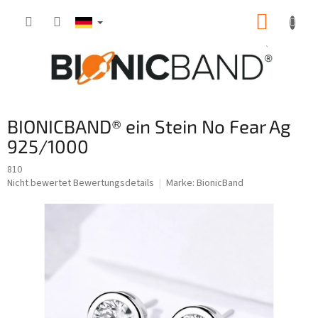
Zum
WARE
Inhalt
springen
BIONICBAND® ein Stein No Fear Ag
925/1000
810
Die
Nicht bewertet
Bewertungsdetails
Marke:
BionicBand
durchschnittliche
Produktbewertung
ist
0,0
von
5
Sternen.