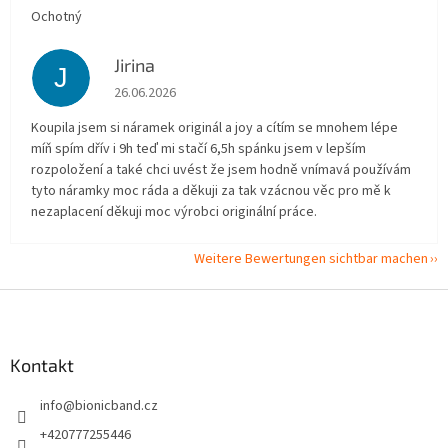
Ochotný
Jirina
J
Die Shop-Bewertung beträgt 5 von 5 Sternen.
26.06.2026
Koupila jsem si náramek originál a joy a cítím se mnohem lépe
míň spím dřív i 9h teď mi stačí 6,5h spánku jsem v lepším
rozpoložení a také chci uvést že jsem hodně vnímavá používám
tyto náramky moc ráda a děkuji za tak vzácnou věc pro mě k
nezaplacení děkuji moc výrobci originální práce.
Weitere Bewertungen sichtbar machen
F
u
ß
z
Kontakt
e
info
@
bionicband.cz
i
l
+420777255446