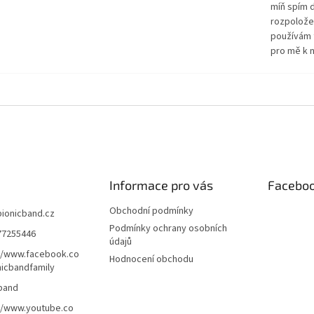
míň spím d
rozpolože
používám 
pro mě k n
Informace pro vás
Facebo
Obchodní podmínky
bionicband.cz
Podmínky ochrany osobních
77255446
údajů
//www.facebook.co
Hodnocení obchodu
icbandfamily
band
//www.youtube.co