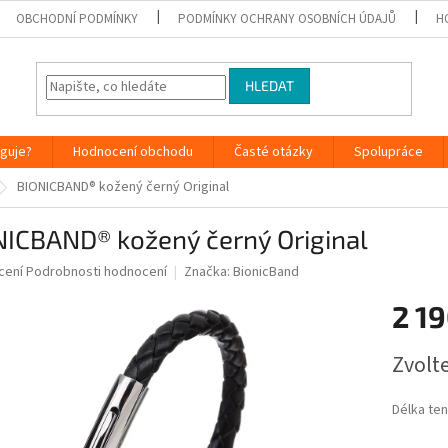
OBCHODNÍ PODMÍNKY
PODMÍNKY OCHRANY OSOBNÍCH ÚDAJŮ
H
HLEDAT
nguje?
Hodnocení obchodu
Časté otázky
Spolupráce
BIONICBAND® kožený černý Original
NICBAND® kožený černý Original
né
cení
Podrobnosti hodnocení
Značka:
BionicBand
ní
2 19
u
Měrná
Zvolt
cena:
ek.
Délka te