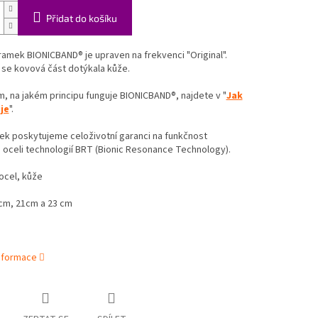
Přidat do košíku
amek BIONICBAND® je upraven na frekvenci "Original".
 se kovová část dotýkala kůže.
m, na jakém principu funguje BIONICBAND®, najdete v "
Jak
je
".
ek poskytujeme celoživotní garanci na funkčnost
oceli technologií BRT (Bionic Resonance Technology).
 ocel, kůže
 cm, 21cm a 23 cm
informace