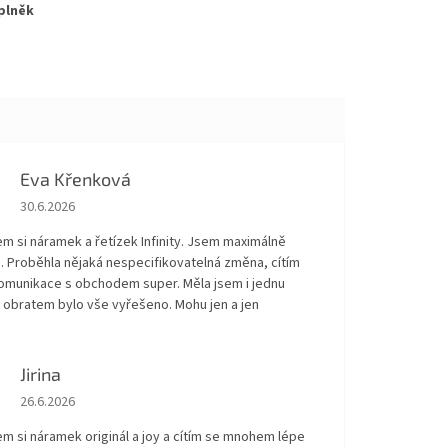
plněk
Eva Křenková
Hodnocení obchodu je 5 z 5 hvězdiček.
30.6.2026
em si náramek a řetízek Infinity. Jsem maximálně
. Proběhla nějaká nespecifikovatelná změna, cítím
Komunikace s obchodem super. Měla jsem i jednu
 obratem bylo vše vyřešeno. Mohu jen a jen
!
Jirina
Hodnocení obchodu je 5 z 5 hvězdiček.
26.6.2026
em si náramek originál a joy a cítím se mnohem lépe