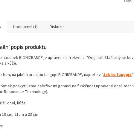
TISK
s
Hodnocení (1)
Diskuze
ailní popis produktu
o náramek BIONICBAND® je upraven na frekvenci "Original". Stačí aby se ko
kala kůže.
 o tom, na jakém principu funguje BIONICBAND®, najdete v "
Jak to funguje
".
áramek poskytujeme celoživotní garanci na funkčnost upravené oceli techn
nic Resonance Technology).
iál: ocel, kůže
a 19 cm, 21cm a 23 cm
ex