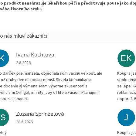
o produkt nenahrazuje lékařskou péči a představuje pouze jako do
vého životního stylu.
Ivana Kuchtova
IK
EK
Hodnocení obchodu je 5 z 5 hvězdiček.
2.8.2026
to darček pre manžela, objednala som vacsiu velkost, ale
Koupila js
 už druhy den mi poslali menší. Skvelá komunikacia,
spokojená
le dodanie aj výmena. Mam výnorne skusenosti s
se lépe. 
enciami Orifigal, infinity, Joy of life a Fusion. Pllanujem
reklamaci,
 sport a spanek.
doporučit
Zuzana Sprinzelová
ZS
J
Hodnocení obchodu je 5 z 5 hvězdiček.
28.6.2026
otný
Koupila js