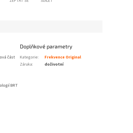
ZEPTAT SE
SDÍLET
Doplňkové parametry
vová část
Kategorie
:
Frekvence Original
Záruka
:
doživotní
ologií BRT