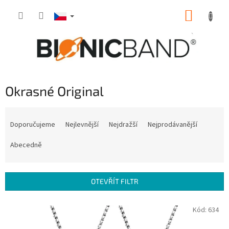
Přejít
NÁKUP
na
obsah
KOŠÍK
Okrasné Original
Ř
a
Doporučujeme
Nejlevnější
Nejdražší
Nejprodávanější
z
e
Abecedně
n
í
p
OTEVŘÍT FILTR
r
o
V
Kód:
634
d
ý
u
p