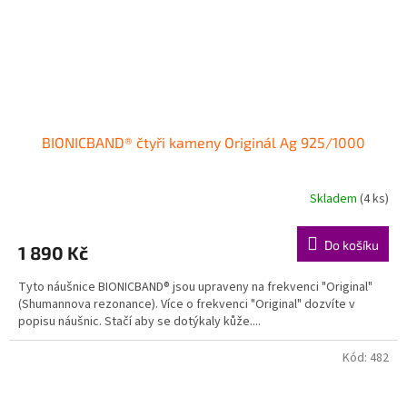
BIONICBAND® čtyři kameny Originál Ag 925/1000
Skladem
(4 ks)
Průměrné
hodnocení
produktu
Do košíku
1 890 Kč
je
5,0
Tyto náušnice BIONICBAND® jsou upraveny na frekvenci "Original"
z
(Shumannova rezonance). Více o frekvenci "Original" dozvíte v
5
popisu náušnic. Stačí aby se dotýkaly kůže....
hvězdiček.
Kód:
482