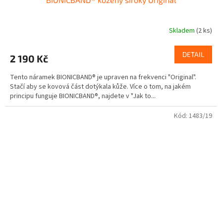
Skladem
(2 ks)
DETAIL
2 190 Kč
Tento náramek BIONICBAND® je upraven na frekvenci "Original".
Stačí aby se kovová část dotýkala kůže. Více o tom, na jakém
principu funguje BIONICBAND®, najdete v "Jak to...
Kód:
1483/19