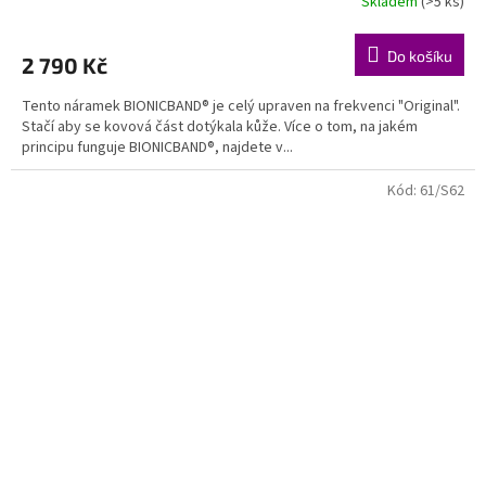
Skladem
(>5 ks)
Do košíku
2 790 Kč
Tento náramek BIONICBAND® je celý upraven na frekvenci "Original".
Stačí aby se kovová část dotýkala kůže. Více o tom, na jakém
principu funguje BIONICBAND®, najdete v...
Kód:
61/S62