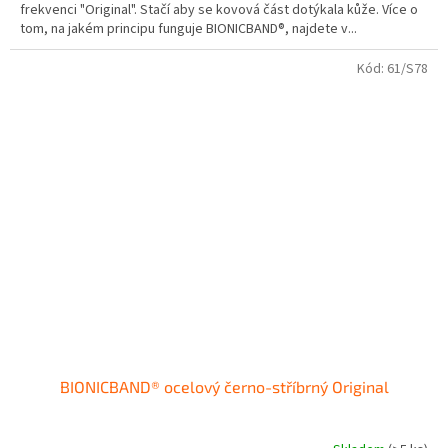
frekvenci "Original". Stačí aby se kovová část dotýkala kůže. Více o
5
tom, na jakém principu funguje BIONICBAND®, najdete v...
hvězdiček.
Kód:
61/S78
BIONICBAND® ocelový černo-stříbrný Original