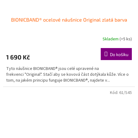
BIONICBAND® ocelové náušnice Original zlatá barva
Skladem
(>5 ks)
Do košíku
1 690 Kč
Tyto náušnice BIONICBAND® jsou celé upravené na
frekvenci "Original". Stačí aby se kovová část dotýkala kůže. Více o
tom, na jakém principu funguje BIONICBAND®, najdete v...
Kód:
61/S45