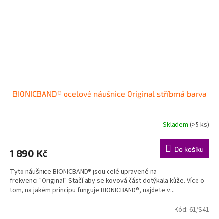
BIONICBAND® ocelové náušnice Original stříbrná barva
Skladem
(>5 ks)
Do košíku
1 890 Kč
Tyto náušnice BIONICBAND® jsou celé upravené na
frekvenci "Original". Stačí aby se kovová část dotýkala kůže. Více o
tom, na jakém principu funguje BIONICBAND®, najdete v...
Kód:
61/S41