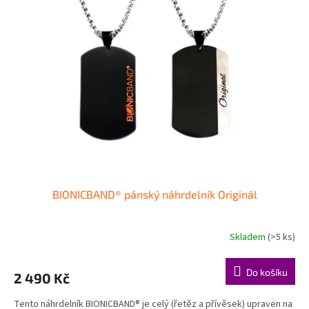
k
i
t
s
ů
p
r
o
d
u
k
t
ů
BIONICBAND® pánský náhrdelník Originál
Skladem
(>5 ks)
Průměrné
hodnocení
produktu
Do košíku
2 490 Kč
je
5,0
Tento náhrdelník BIONICBAND® je celý (řetěz a přívěsek) upraven na
z