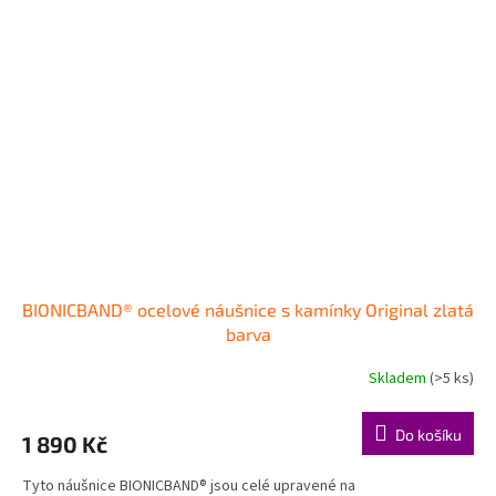
BIONICBAND® ocelové náušnice s kamínky Original zlatá
barva
Skladem
(>5 ks)
Průměrné
hodnocení
produktu
Do košíku
1 890 Kč
je
5,0
Tyto náušnice BIONICBAND® jsou celé upravené na
z