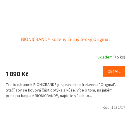
BIONICBAND® kožený černý tenký Original
Skladem
(>5 ks)
DETAIL
1 890 Kč
Tento náramek BIONICBAND® je upraven na frekvenci "Original".
Stačí aby se kovová část dotýkala kůže. Více o tom, na jakém
principu funguje BIONICBAND®, najdete v "Jak to...
Kód:
1232/17