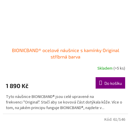
BIONICBAND® ocelové náušnice s kamínky Original
stříbrná barva
Skladem
(>5 ks)
Průměrné
hodnocení
produktu
Do košíku
1 890 Kč
je
5,0
Tyto náušnice BIONICBAND® jsou celé upravené na
z
frekvenci "Original". Stačí aby se kovová část dotýkala kůže. Více o
5
tom, na jakém principu funguje BIONICBAND®, najdete v...
hvězdiček.
Kód:
61/S46