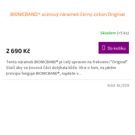
BIONICBAND® ocelový náramek černý zirkon Original
Skladem
(>5 ks)
Do košíku
2 690 Kč
Tento náramek BIONICBAND® je celý upraven na frekvenci "Original".
Stačí aby se kovová část dotýkala kůže. Více o tom, na jakém
principu funguje BIONICBAND®, najdete v...
Kód:
61/S59