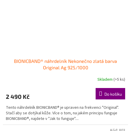
BIONICBAND® náhrdelník Nekonečno zlatá barva
Original Ag 925/1000
Skladem
(>5 ks)
Do košíku
2 490 Kč
Tento náhrdelník BIONICBAND® je upraven na frekvenci "Original".
Stačí aby se dotýkal kůže. Více o tom, na jakém principu funguje
BIONICBAND®, najdete v "Jak to funguje"....
Kód:
803