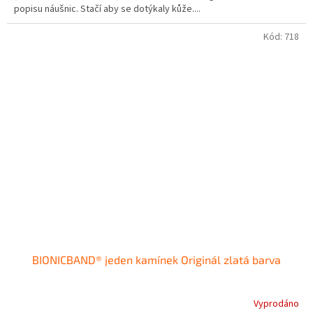
popisu náušnic. Stačí aby se dotýkaly kůže....
Kód:
718
BIONICBAND® jeden kamínek Originál zlatá barva
Vyprodáno
Průměrné