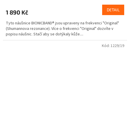
hodnocení
produktu
DETAIL
1 890 Kč
je
5,0
Tyto náušnice BIONICBAND® jsou upraveny na frekvenci "Original"
z
(Shumannova rezonance). Více o frekvenci "Original" dozvíte v
5
popisu náušnic. Stačí aby se dotýkaly kůže....
hvězdiček.
Kód:
1229/19