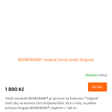
BIONICBAND® kožený černý tenký Original
Skladem
(4 ks)
DETAIL
1 890 Kč
Tento náramek BIONICBAND® je upraven na frekvenci "Original".
Stačí aby se kovová část dotýkala kůže. Více o tom, na jakém
principu funguje BIONICBAND®, najdete v "Jak to...