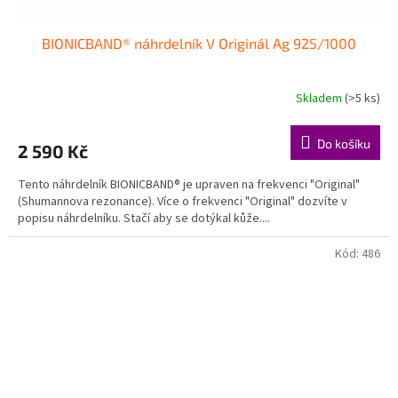
BIONICBAND® náhrdelník V Originál Ag 925/1000
Skladem
(>5 ks)
Průměrné
hodnocení
produktu
Do košíku
2 590 Kč
je
5,0
Tento náhrdelník BIONICBAND® je upraven na frekvenci "Original"
z
(Shumannova rezonance). Více o frekvenci "Original" dozvíte v
5
popisu náhrdelníku. Stačí aby se dotýkal kůže....
hvězdiček.
Kód:
486