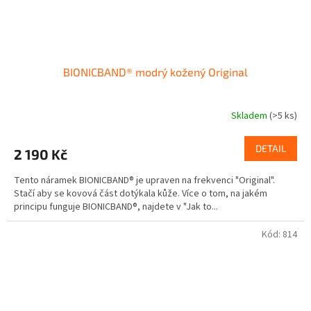
BIONICBAND® modrý kožený Original
Skladem
(>5 ks)
DETAIL
2 190 Kč
Tento náramek BIONICBAND® je upraven na frekvenci "Original".
Stačí aby se kovová část dotýkala kůže. Více o tom, na jakém
principu funguje BIONICBAND®, najdete v "Jak to...
Kód:
814