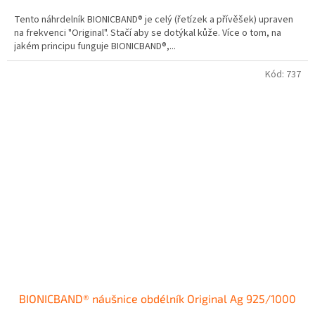
Tento náhrdelník BIONICBAND® je celý (řetízek a přívěšek) upraven
na frekvenci "Original". Stačí aby se dotýkal kůže. Více o tom, na
jakém principu funguje BIONICBAND®,...
Kód:
737
BIONICBAND® náušnice obdélník Original Ag 925/1000