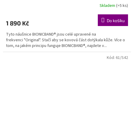
Skladem
(>5 ks)
Do košíku
1 890 Kč
Tyto náušnice BIONICBAND® jsou celé upravené na
frekvenci "Original". Stačí aby se kovová část dotýkala kůže. Více o
tom, na jakém principu funguje BIONICBAND®, najdete v...
Kód:
61/S42