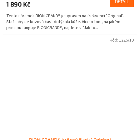
DETAIL
1 890 Kč
Tento náramek BIONICBAND® je upraven na frekvenci "Original".
Stačí aby se kovová část dotýkala kůže. Více o tom, na jakém
principu funguje BIONICBAND®, najdete v "Jak to...
Kód:
1226/19
BIONICBAND® kožený široký Original