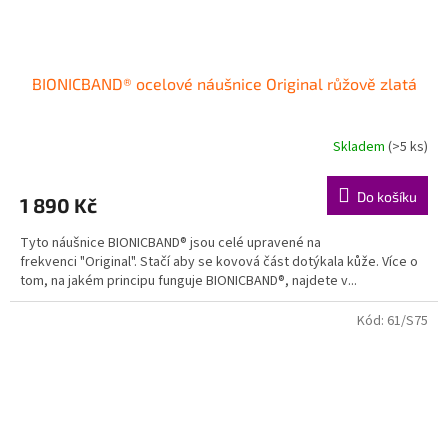
BIONICBAND® ocelové náušnice Original růžově zlatá
Skladem
(>5 ks)
Do košíku
1 890 Kč
Tyto náušnice BIONICBAND® jsou celé upravené na
frekvenci "Original". Stačí aby se kovová část dotýkala kůže. Více o
tom, na jakém principu funguje BIONICBAND®, najdete v...
Kód:
61/S75