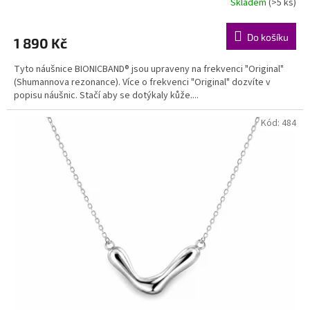
Skladem
(>5 ks)
Průměrné
hodnocení
produktu
Do košíku
1 890 Kč
je
5,0
Tyto náušnice BIONICBAND® jsou upraveny na frekvenci "Original"
z
(Shumannova rezonance). Více o frekvenci "Original" dozvíte v
5
popisu náušnic. Stačí aby se dotýkaly kůže....
hvězdiček.
Kód:
484