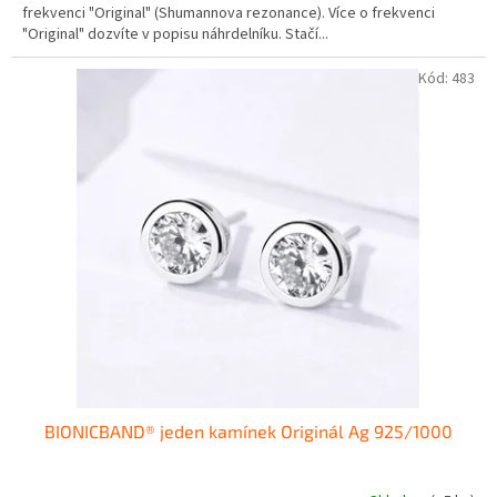
frekvenci "Original" (Shumannova rezonance). Více o frekvenci
5
"Original" dozvíte v popisu náhrdelníku. Stačí...
hvězdiček.
Kód:
483
BIONICBAND® jeden kamínek Originál Ag 925/1000