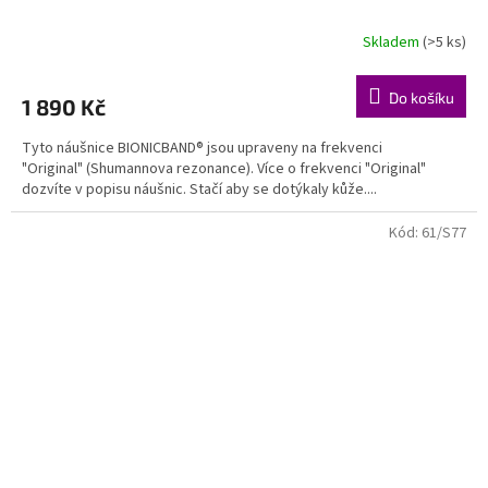
Skladem
(>5 ks)
Do košíku
1 890 Kč
Tyto náušnice BIONICBAND® jsou upraveny na frekvenci
"Original" (Shumannova rezonance). Více o frekvenci "Original"
dozvíte v popisu náušnic. Stačí aby se dotýkaly kůže....
Kód:
61/S77