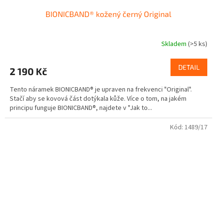
BIONICBAND® kožený černý Original
Skladem
(>5 ks)
Průměrné
hodnocení
produktu
DETAIL
2 190 Kč
je
5,0
Tento náramek BIONICBAND® je upraven na frekvenci "Original".
z
Stačí aby se kovová část dotýkala kůže. Více o tom, na jakém
5
principu funguje BIONICBAND®, najdete v "Jak to...
hvězdiček.
Kód:
1489/17