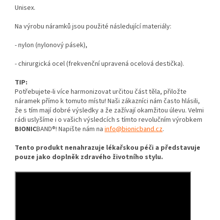
Unisex.
Na výrobu náramků jsou použité následující materiály:
- nylon (nylonový pásek),
- chirurgická ocel (frekvenční upravená ocelová destička).
TIP:
Potřebujete-li více harmonizovat určitou část těla, přiložte
náramek přímo k tomuto místu! Naši zákazníci nám často hlásili,
že s tím mají dobré výsledky a že zažívají okamžitou úlevu. Velmi
rádi uslyšíme i o vašich výsledcích s tímto revolučním výrobkem
BIONIC
BAND®! Napište nám na
info@bionicband.cz
.
Tento produkt nenahrazuje lékařskou péči a představuje
pouze jako doplněk zdravého životního stylu.