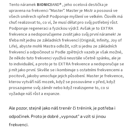
Tento náramek
BIONIC
BAND® , jeho ocelová destička je
Master je Mistr a posouvá ve
upravena na frekvenci "Master"
.
všech směrech vpřed! Podporuje myšlení ve velkém. Člověk má
chuť realizovat to, co ví, že musí dělat pro svůj potřebný růst.
Podporuje regeneraci a fyzickou výdrž. Avšak je to EXTRA
frekvence a nedoporučujeme zvolit jako svůj první náramek! Je
třeba mít jednu ze základních frekvencí (Originál, Infinity, Joy of
Life), abyste mohli Mastra odložit, vzít si jednu ze základních
frekvencí a odpočinout si Podle zpětných vazeb je však možné,
že někdo tuto frekvenci využívá neustále včetně spánku, ale je
to individuální, a proto je to EXTRA frekvence a nedoporučuje se
ji mít jako první. Skvěle se i kombinuje s ostatními frekvencemi a
pocitově, jakoby umocňuje jejich působení.
Master je frekvence,
kterou vytváří náš mozek, když se posouváme v před, když
prosazujeme svůj záměr nebo když realizujeme to, co si
vyžaduje náš růst a expanze.
Ale pozor, stejně jako náš trenér či trénink, je potřeba i
odpočinek. Proto je dobré „vypnout“ a vzít si jinou
frekvenci.