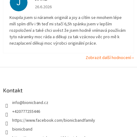
J
Hodnocení obchodu je 5 z 5 hvězdiček.
26.6.2026
Koupila jsem si náramek originál a joy a cítím se mnohem lépe
míň spím dřív i 9h teď mi stačí 6,5h spánku jsem v lepším
rozpoložení a také chci uvést že jsem hodně vnímavá používám
tyto náramky moc ráda a děkuji za tak vzácnou věc pro mě k
nezaplacení děkuji moc výrobci originální práce.
Zobrazit další hodnocení
Z
á
p
a
Kontakt
t
info
@
bionicband.cz
í
+420777255446
https://www.facebook.com/bionicbandfamily
bionicband