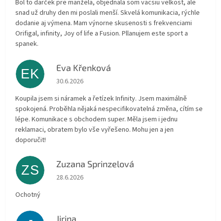
Bol to darček pre manžela, objednala som vacsiu velkost, ale
snad už druhy den mi poslali menší. Skvelá komunikacia, rýchle
dodanie aj výmena. Mam výnorne skusenosti s frekvenciami
Orifigal, infinity, Joy of life a Fusion. Pllanujem este sport a
spanek.
Eva Křenková
EK
Hodnocení obchodu je 5 z 5 hvězdiček.
30.6.2026
Koupila jsem si náramek a řetízek Infinity. Jsem maximálně
spokojená. Proběhla nějaká nespecifikovatelná změna, cítím se
lépe. Komunikace s obchodem super. Měla jsem i jednu
reklamaci, obratem bylo vše vyřešeno. Mohu jen a jen
doporučit!
Zuzana Sprinzelová
ZS
Hodnocení obchodu je 5 z 5 hvězdiček.
28.6.2026
Ochotný
Jirina