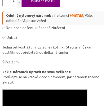
Přidat do košíku
Odolný nylonový náramek
s frekvencí
MASTER
, Vůle,
odhodlání & posun vpřed.
✅Non-stop nošení ✅Snadné zkrácení
✅ Unisex
Jedna velikost 33 cm (zvládne i kotník). Stačí jen nůžkami
odstřihnout přebytečnou délku náramku.
Šířka 2 cm.
Jak si náramek upravit na svou velikost:
Podívejte se na krátké video s návodem, jak náramek snadno
zkrátit: