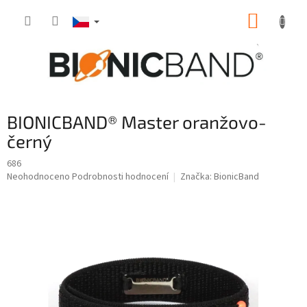
Přejít
NÁKUP
na
obsah
KOŠÍK
BIONICBAND® Master oranžovo-
černý
686
Průměrné
Neohodnoceno
Podrobnosti hodnocení
Značka:
BionicBand
hodnocení
produktu
je
0,0
z
5
hvězdiček.