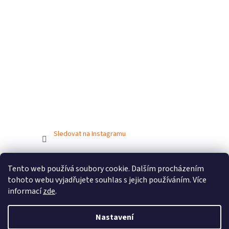
Sledovat na Instagramu
Tento web používá soubory cookie. Dalším procházením
Vytvořil Shoptet
tohoto webu vyjadřujete souhlas s jejich používáním. Více
informací
zde
.
Copyright 2026
BIONICBAND.CZ
. Všechna práva vyhrazena.
Nastavení