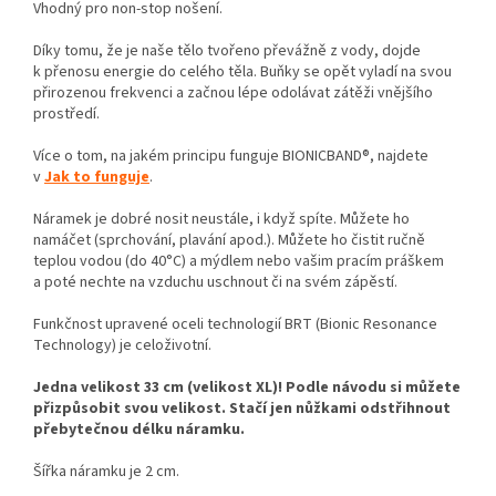
Vhodný pro non-stop nošení.
Díky tomu, že je naše tělo tvořeno převážně z vody, dojde
k přenosu energie do celého těla. Buňky se opět vyladí na svou
přirozenou frekvenci a začnou lépe odolávat zátěži vnějšího
prostředí.
Více o tom, na jakém principu funguje BIONICBAND®, najdete
v
Jak to funguje
.
Náramek je dobré nosit neustále, i když spíte. Můžete ho
namáčet (sprchování, plavání apod.). Můžete ho čistit ručně
teplou vodou (do 40°C) a mýdlem nebo vašim pracím práškem
a poté nechte na vzduchu uschnout či na svém zápěstí.
Funkčnost upravené oceli technologií BRT (Bionic Resonance
Technology) je celoživotní.
Jedna velikost 33 cm (velikost XL)! Podle návodu si můžete
přizpůsobit svou velikost. Stačí jen nůžkami odstřihnout
přebytečnou délku náramku.
Šířka náramku je 2 cm.