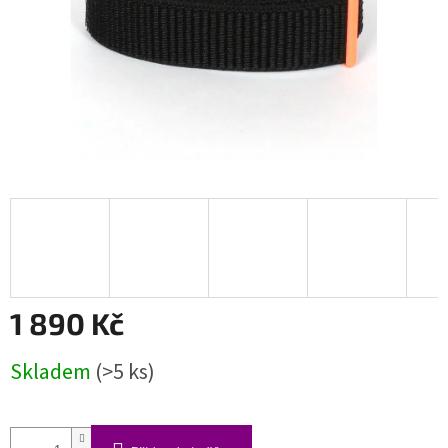
1 890 Kč
Měrná
Skladem
(>5 ks)
cena: