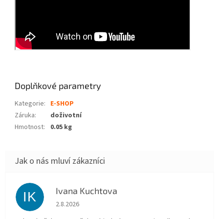
Doplňkové parametry
Kategorie
:
E-SHOP
Záruka
:
doživotní
Hmotnost
:
0.05 kg
Ivana Kuchtova
IK
Hodnocení obchodu je 5 z 5 hvězdiček.
2.8.2026