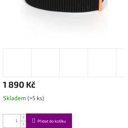
1 890 Kč
Měrná
Skladem
(>5 ks)
cena:
Přidat do košíku