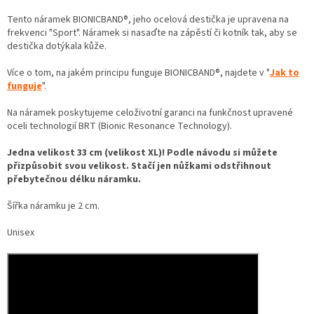
Tento náramek BIONICBAND®, jeho ocelová destička je upravena na
frekvenci "Sport". Náramek si nasaďte na zápěstí či kotník tak, aby se
destička dotýkala kůže.
Více o tom, na jakém principu funguje BIONICBAND®, najdete v "
Jak to
funguje
".
Na náramek poskytujeme celoživotní garanci na funkčnost upravené
oceli technologií BRT (Bionic Resonance Technology).
Jedna velikost 33 cm (velikost XL)! Podle návodu si můžete
přizpůsobit svou velikost. Stačí jen nůžkami odstřihnout
přebytečnou délku náramku.
Šířka náramku je 2 cm.
Unisex