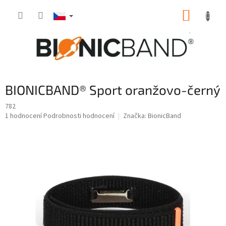
Přejít
NÁKUP
na
obsah
KOŠÍK
BIONICBAND® Sport oranžovo-černý
782
Průměrné
1 hodnocení
Podrobnosti hodnocení
Značka:
BionicBand
hodnocení
produktu
je
5,0
z
5
hvězdiček.