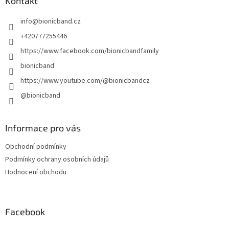
a
Kontakt
t
info
@
bionicband.cz
í
+420777255446
https://www.facebook.com/bionicbandfamily
bionicband
https://www.youtube.com/@bionicbandcz
@bionicband
Informace pro vás
Obchodní podmínky
Podmínky ochrany osobních údajů
Hodnocení obchodu
Facebook