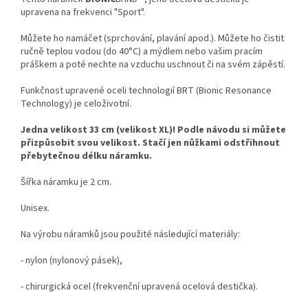
upravena na frekvenci "Sport".
Můžete ho namáčet (sprchování, plavání apod.). Můžete ho čistit
ručně teplou vodou (do 40°C) a mýdlem nebo vašim pracím
práškem a poté nechte na vzduchu uschnout či na svém zápěstí.
Funkčnost upravené oceli technologií BRT (Bionic Resonance
Technology) je celoživotní.
Jedna velikost 33 cm (velikost XL)! Podle návodu si můžete
přizpůsobit svou velikost. Stačí jen nůžkami odstřihnout
přebytečnou délku náramku.
Šířka náramku je 2 cm.
Unisex.
Na výrobu náramků jsou použité následující materiály:
- nylon (nylonový pásek),
- chirurgická ocel (frekvenční upravená ocelová destička).