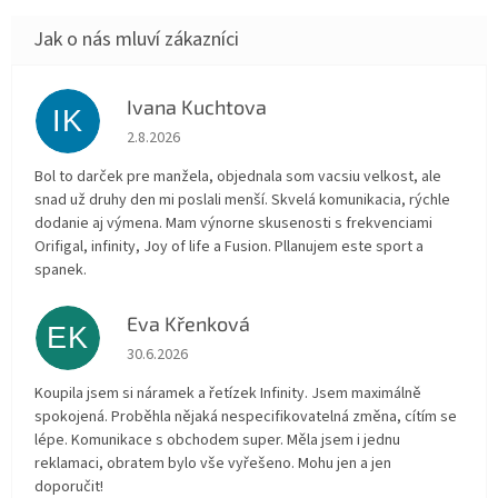
Ivana Kuchtova
IK
Hodnocení obchodu je 5 z 5 hvězdiček.
2.8.2026
Bol to darček pre manžela, objednala som vacsiu velkost, ale
snad už druhy den mi poslali menší. Skvelá komunikacia, rýchle
dodanie aj výmena. Mam výnorne skusenosti s frekvenciami
Orifigal, infinity, Joy of life a Fusion. Pllanujem este sport a
spanek.
Eva Křenková
EK
Hodnocení obchodu je 5 z 5 hvězdiček.
30.6.2026
Koupila jsem si náramek a řetízek Infinity. Jsem maximálně
spokojená. Proběhla nějaká nespecifikovatelná změna, cítím se
lépe. Komunikace s obchodem super. Měla jsem i jednu
reklamaci, obratem bylo vše vyřešeno. Mohu jen a jen
doporučit!