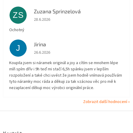
Zuzana Sprinzelová
ZS
Hodnocení obchodu je 5 z 5 hvězdiček.
28.6.2026
Ochotný
Jirina
J
Hodnocení obchodu je 5 z 5 hvězdiček.
26.6.2026
Koupila jsem si náramek originál a joy a cítím se mnohem lépe
míň spím dřív i 9h teď mi stačí 6,5h spánku jsem v lepším
rozpoložení a také chci uvést že jsem hodně vnímavá používám
tyto náramky moc ráda a děkuji za tak vzácnou věc pro mě k
nezaplacení děkuji moc výrobci originální práce.
Zobrazit další hodnocení
Z
á
p