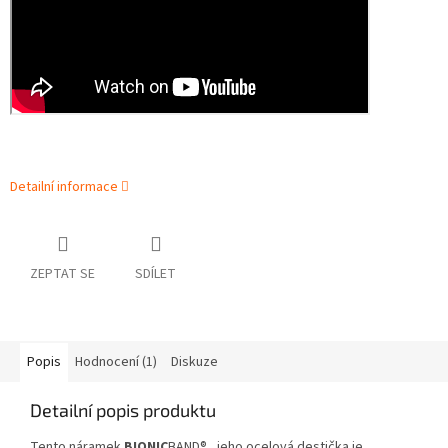
Detailní informace
ZEPTAT SE
SDÍLET
Popis
Hodnocení (1)
Diskuze
Detailní popis produktu
Tento náramek
BIONIC
BAND® , jeho ocelová destička je