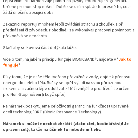
Lepší vnímání. Harmonizuje paměť na jazyky. Podporuje regeneraci.
Určené pro non-stop nošení. Dobře se s ním spí. Je to přesně to, co si
žádá dnešní stresující doba.
Zákazníci reportují mnohem lepší zvládání strachu u zkoušek a při
přednášení či závodech. Pohodlněji se vykonávají pracovní povinnosti a
překonává se neochota.
Stačí aby se kovová část dotýkala kůže.
Více o tom, na jakém principu funguje BIONICBAND®, najdete v "
Jak to
funguje
".
Díky tomu, že je naše tělo tvořeno převážně z vody, dojde k přenosu
energie do celého těla. Buňky se opět vyladí na svou přirozenou
frekvenci a začnou lépe odolávat zátěži vnějšího prostředí. Je určen
pro Non-Stop nošení (i když spíte).
Na náramek poskytujeme celoživotní garanci na funkčnost upravené
oceli technologií BRT (Bionic Resonance Technology).
Náramek si můžete nechat zkrátit (zlatnictví, hodinářství)! Je
upraven celý, takže na účinek to nebude mít vliv.