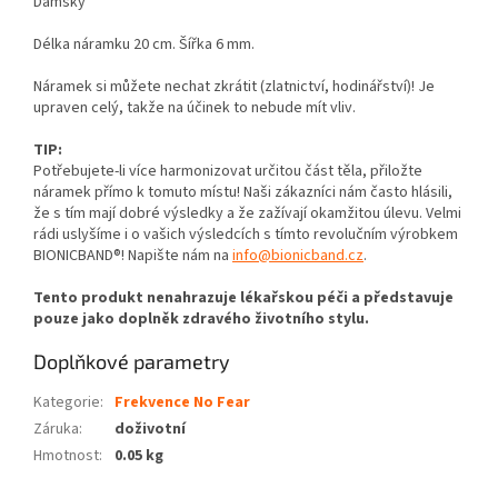
Dámský
Délka náramku 20 cm. Šířka 6 mm.
Náramek si můžete nechat zkrátit (zlatnictví, hodinářství)! Je
upraven celý, takže na účinek to nebude mít vliv.
TIP:
Potřebujete-li více harmonizovat určitou část těla, přiložte
náramek přímo k tomuto místu! Naši zákazníci nám často hlásili,
že s tím mají dobré výsledky a že zažívají okamžitou úlevu. Velmi
rádi uslyšíme i o vašich výsledcích s tímto revolučním výrobkem
BIONICBAND®! Napište nám na
info@bionicband.cz
.
Tento produkt nenahrazuje lékařskou péči a představuje
pouze jako doplněk zdravého životního stylu.
Doplňkové parametry
Kategorie
:
Frekvence No Fear
Záruka
:
doživotní
Hmotnost
:
0.05 kg