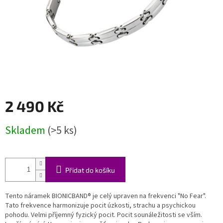
2 490 Kč
Měrná
Skladem
(>5 ks)
cena:
Přidat do košíku
Tento náramek BIONICBAND® je celý upraven na frekvenci "No Fear".
Tato frekvence h
armonizuje pocit úzkosti, strachu a psychickou
pohodu. Velmi příjemný fyzický pocit. Pocit sounáležitosti se vším.