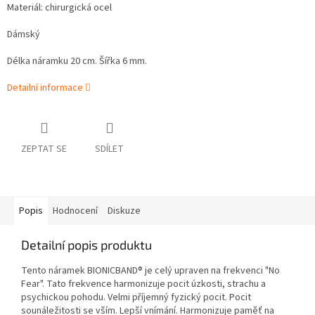
Materiál: chirurgická ocel
Dámský
Délka náramku 20 cm. Šířka 6 mm.
Detailní informace
ZEPTAT SE
SDÍLET
Popis
Hodnocení
Diskuze
Detailní popis produktu
Tento náramek BIONICBAND® je celý upraven na frekvenci "No
Fear"
.
Tato frekvence h
armonizuje pocit úzkosti, strachu a
psychickou pohodu. Velmi příjemný fyzický pocit. Pocit
sounáležitosti se vším. Lepší vnímání. Harmonizuje paměť na