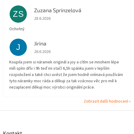
Zuzana Sprinzelová
ZS
Hodnocení obchodu je 5 z 5 hvězdiček.
28.6.2026
Ochotný
Jirina
J
Hodnocení obchodu je 5 z 5 hvězdiček.
26.6.2026
Koupila jsem si náramek originál a joy a cítím se mnohem lépe
míň spím dřív i 9h teď mi stačí 6,5h spánku jsem v lepším
rozpoložení a také chci uvést že jsem hodně vnímavá používám
tyto náramky moc ráda a děkuji za tak vzácnou věc pro mě k
nezaplacení děkuji moc výrobci originální práce.
Zobrazit další hodnocení
Z
á
p
a
Kontakt