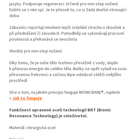
jazyky. Podporuje regeneraci. Určené pro non-stop nošení.
Dobře se s ním spí. Je to přesně to, co si žádá dnešní stresující
doba.
Zákazníci reportují mnohem lepší zvládání strachu u zkoušek a
při přednášení či závodech. Pohodlněji se vykonávají pracovní
povinnosti a překonává se neochota.
Vhodný pro non-stop nošení.
Díky tomu, že je naše tělo tvořeno převážně z vody, dojde
k přenosu energie do celého těla. Buňky se opět vyladí na svou
přirozenou frekvenci a začnou lépe odolávat zátěži vnějšího
prostředí.
Více o tom, na jakém principu funguje BIONICBAND®, najdete
v
Jak to funguje
.
Funkčnost upravené oceli technologií BRT (Bionic
Resonance Technology) je celoživotní.
Materiál: chirurgická ocel