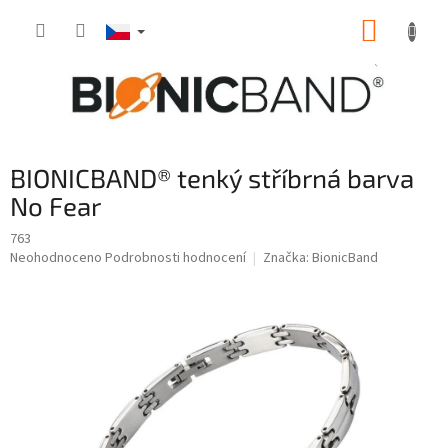
Přejít
NÁKUP
na
obsah
KOŠÍK
BIONICBAND® tenký stříbrná barva
No Fear
763
Průměrné
Neohodnoceno
Podrobnosti hodnocení
Značka:
BionicBand
hodnocení
produktu
je
0,0
z
5
hvězdiček.