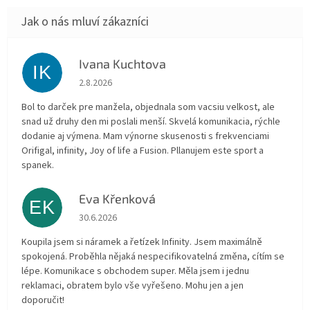
Ivana Kuchtova
IK
Hodnocení obchodu je 5 z 5 hvězdiček.
2.8.2026
Bol to darček pre manžela, objednala som vacsiu velkost, ale
snad už druhy den mi poslali menší. Skvelá komunikacia, rýchle
dodanie aj výmena. Mam výnorne skusenosti s frekvenciami
Orifigal, infinity, Joy of life a Fusion. Pllanujem este sport a
spanek.
Eva Křenková
EK
Hodnocení obchodu je 5 z 5 hvězdiček.
30.6.2026
Koupila jsem si náramek a řetízek Infinity. Jsem maximálně
spokojená. Proběhla nějaká nespecifikovatelná změna, cítím se
lépe. Komunikace s obchodem super. Měla jsem i jednu
reklamaci, obratem bylo vše vyřešeno. Mohu jen a jen
doporučit!