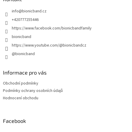
t
info
@
bionicband.cz
í
+420777255446
https://www.facebook.com/bionicbandfamily
bionicband
https://www.youtube.com/@bionicbandcz
@bionicband
Informace pro vás
Obchodní podmínky
Podmínky ochrany osobních údajů
Hodnocení obchodu
Facebook