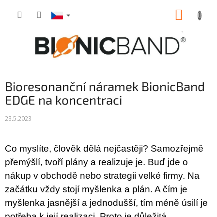
Přejít
NÁKUP
na
obsah
KOŠÍK
Bioresonanční náramek BionicBand
EDGE na koncentraci
23.5.2023
Co myslíte, člověk dělá nejčastěji? Samozřejmě
přemýšlí, tvoří plány a realizuje je. Buď jde o
nákup v obchodě nebo strategii velké firmy. Na
začátku vždy stojí myšlenka a plán. A čím je
myšlenka jasnější a jednodušší, tím méně úsilí je
potřeba k její realizaci. Proto je důležitá