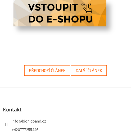
PŘEDCHOZÍ ČLÁNEK
DALŠÍ ČLÁNEK
Z
á
p
a
Kontakt
t
info
@
bionicband.cz
í
+420777255446