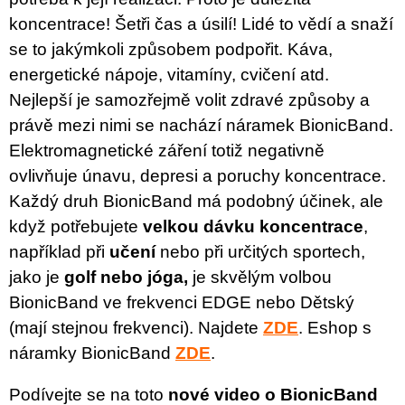
koncentrace! Šetři čas a úsilí! Lidé to vědí a snaží
se to jakýmkoli způsobem podpořit. Káva,
energetické nápoje, vitamíny, cvičení atd.
Nejlepší je samozřejmě volit zdravé způsoby a
právě mezi nimi se nachází náramek BionicBand.
Elektromagnetické záření totiž negativně
ovlivňuje únavu, depresi a poruchy koncentrace.
Každý druh BionicBand má podobný účinek, ale
když potřebujete
velkou dávku koncentrace
,
například při
učení
nebo při určitých sportech,
jako je
golf nebo jóga,
je skvělým volbou
BionicBand ve frekvenci EDGE nebo Dětský
(mají stejnou frekvenci). Najdete
ZDE
. Eshop s
náramky BionicBand
ZDE
.
Podívejte se na toto
nové video o BionicBand