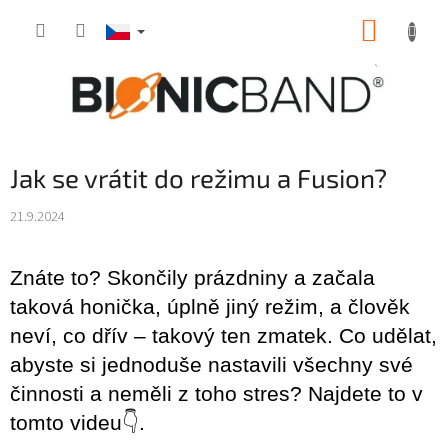
Přejít
NÁKUP
na
obsah
KOŠÍK
Jak se vrátit do režimu a Fusion?
21.9.2024
Znáte to? Skončily prázdniny a začala
taková honička, úplně jiný režim, a člověk
neví, co dřív – takový ten zmatek. Co udělat,
abyste si jednoduše nastavili všechny své
činnosti a neměli z toho stres? Najdete to v
tomto videu
👇
.