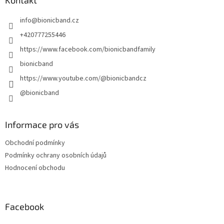
a
Kontakt
t
info
@
bionicband.cz
í
+420777255446
https://www.facebook.com/bionicbandfamily
bionicband
https://www.youtube.com/@bionicbandcz
@bionicband
Informace pro vás
Obchodní podmínky
Podmínky ochrany osobních údajů
Hodnocení obchodu
Facebook