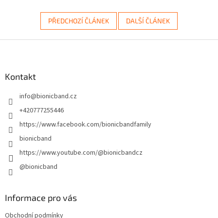
PŘEDCHOZÍ ČLÁNEK
DALŠÍ ČLÁNEK
Z
á
p
a
Kontakt
t
info
@
bionicband.cz
í
+420777255446
https://www.facebook.com/bionicbandfamily
bionicband
https://www.youtube.com/@bionicbandcz
@bionicband
Informace pro vás
Obchodní podmínky