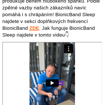
produkuje během hlubokého spánku. Podle
zpětné vazby našich zákazníků navíc
pomáhá i s chrápáním! BionicBand Sleep
najdete v sekci doplňkových frekvencí
BionicBand
ZDE
. Jak funguje BionicBand
Sleep najdete v tomto videu👇