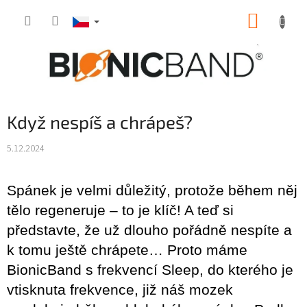
Přejít
NÁKUP
na
obsah
KOŠÍK
Když nespíš a chrápeš?
5.12.2024
Spánek je velmi důležitý, protože během něj
tělo regeneruje – to je klíč! A teď si
představte, že už dlouho pořádně nespíte a
k tomu ještě chrápete… Proto máme
BionicBand s frekvencí Sleep, do kterého je
vtisknuta frekvence, již náš mozek