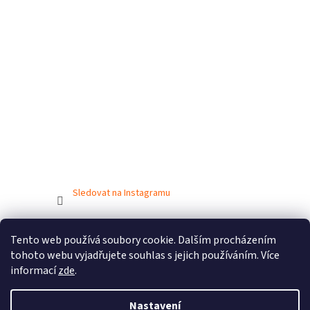
Sledovat na Instagramu
Tento web používá soubory cookie. Dalším procházením
Vytvořil Shoptet
tohoto webu vyjadřujete souhlas s jejich používáním. Více
informací
zde
.
Copyright 2026
BIONICBAND.CZ
. Všechna práva vyhrazena.
Nastavení