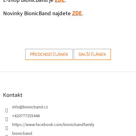
E-shop BionicBand je
ZDE
.
Novinky BionicBand najdete
ZDE
.
PŘEDCHOZÍ ČLÁNEK
DALŠÍ ČLÁNEK
Z
á
p
a
Kontakt
t
info
@
bionicband.cz
í
+420777255446
https://www.facebook.com/bionicbandfamily
bionicband