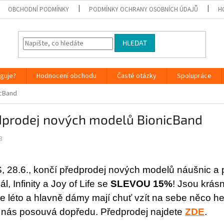
OBCHODNÍ PODMÍNKY
PODMÍNKY OCHRANY OSOBNÍCH ÚDAJŮ
H
HLEDAT
nguje?
Hodnocení obchodu
Časté otázky
Spolupráce
icBand
dprodej nových modelů BionicBand
3
 28.6., končí předprodej nových modelů náušnic a p
ál, Infinity a Joy of Life se
SLEVOU 15%
! Jsou krásn
je léto a hlavně dámy mají chuť vzít na sebe něco he
o nás posouvá dopředu. Předprodej najdete
ZDE
.