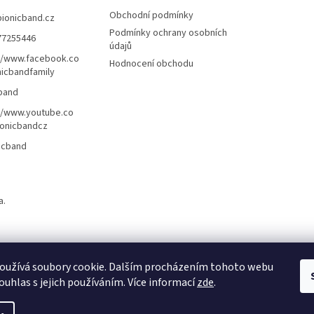
Obchodní podmínky
bionicband.cz
Podmínky ochrany osobních
77255446
údajů
//www.facebook.co
Hodnocení obchodu
icbandfamily
band
//www.youtube.co
onicbandcz
icband
a.
oužívá soubory cookie. Dalším procházením tohoto webu
ouhlas s jejich používáním. Více informací
zde
.