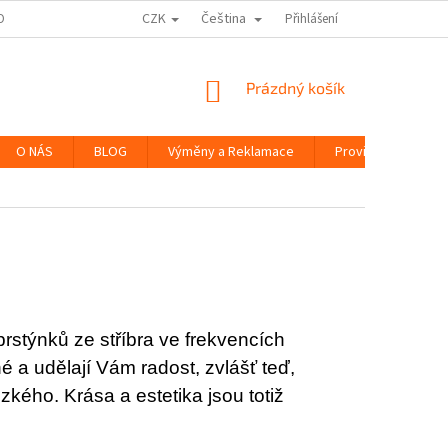
CZK
Čeština
ODNOCENÍ OBCHODU
Přihlášení
NÁKUPNÍ
Prázdný košík
KOŠÍK
O NÁS
BLOG
Výměny a Reklamace
Provizní systém
rstýnků ze stříbra ve frekvencích
é a udělají Vám radost, zvlášť teď,
zkého. Krása a estetika jsou totiž