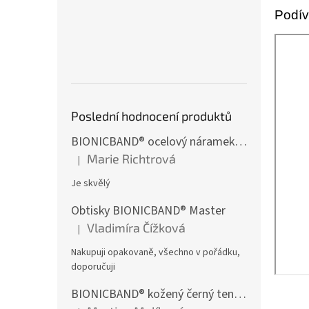
n
Podív
e
l
Poslední hodnocení produktů
BIONICBAND® ocelový náramek černý zirkon Fusion
Marie Richtrová
|
Hodnocení produktu je 5 z 5 hvězdiček.
Je skvělý
Obtisky BIONICBAND® Master
Vladimíra Čížková
|
Hodnocení produktu je 5 z 5 hvězdiček.
Nakupuji opakovaně, všechno v pořádku,
doporučuji
BIONICBAND® kožený černý tenký Infinity