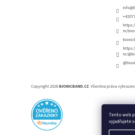
info
@
+4207
https:
m/bion
bionic
https:
m/@bi
@bion
Copyright 2026
BIONICBAND.CZ
. Všechna práva vyhrazen
Tento web p
vyjadřujete s