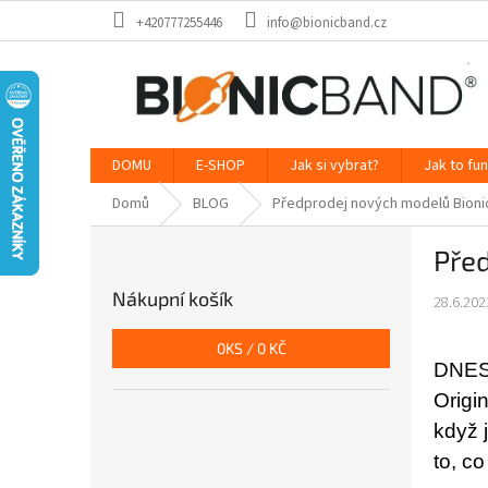
Přejít
+420777255446
info@bionicband.cz
na
obsah
DOMU
E-SHOP
Jak si vybrat?
Jak to fu
Domů
BLOG
Předprodej nových modelů Bion
P
Pře
o
s
Nákupní košík
28.6.202
t
r
0
KS /
0 KČ
a
DNES,
n
Origin
n
í
když 
p
to, c
a