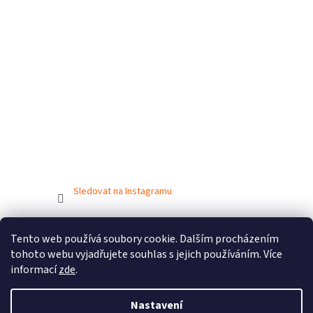
Sledovat na Instagramu
Tento web používá soubory cookie. Dalším procházením
Vytvořil Shoptet
tohoto webu vyjadřujete souhlas s jejich používáním. Více
informací
zde
.
Copyright 2026
BIONICBAND.CZ
. Všechna práva vyhrazena.
Nastavení