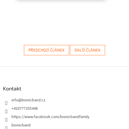
PŘEDCHOZÍ ČLÁNEK
DALŠÍ ČLÁNEK
Z
á
p
a
Kontakt
t
info
@
bionicband.cz
í
+420777255446
https://www.facebook.com/bionicbandfamily
bionicband