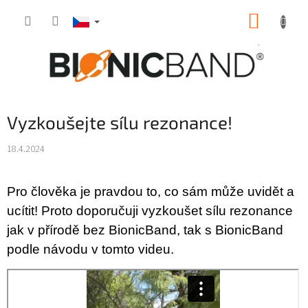
Přejít
NÁKUP
na
obsah
KOŠÍK
Vyzkoušejte sílu rezonance!
18.4.2024
Pro člověka je pravdou to, co sám může uvidět a
ucítit! Proto doporučuji vyzkoušet sílu rezonance
jak v přírodě bez BionicBand, tak s BionicBand
podle návodu v tomto videu.