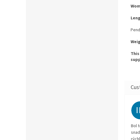
Wom
Leng
Pend
Weig
This
supp
Bol 
snad
rých