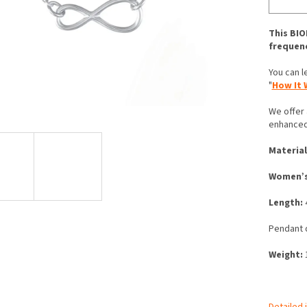
This BIO
frequenc
You can 
"
How It 
We offer
enhanced
Material
Women’
Length:
4
Pendant 
Weight:
1