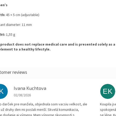
en’s
th:
45 + 5 cm (adjustable)
ant diameter: 11 mm
ht:
1,55 g
 product does not replace medical care and is presented solely as a
lement to a healthy lifestyle.
Ivana Kuchtova
IK
EK
The store rating is 5 out of 5 stars.
02/08/2026
to darček pre manžela, objednala som vacsiu velkost, ale
Koupila js
 už druhy den mi poslali menší. Skvelá komunikacia,
spokojená
le dodanie aj výmena. Mam výnorne skusenosti s
se lépe. 