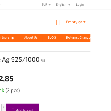
EUR
English
TORE RATING
Login
SHOPPING
Empty cart
CART
artnership
About Us
BLOG
Returns, Changes and Compla
ce Ag 925/1000
788
2,85
ock
(2 pcs)
Add to cart