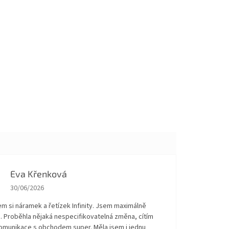
Eva Křenková
The store rating is 5 out of 5 stars.
30/06/2026
em si náramek a řetízek Infinity. Jsem maximálně
. Proběhla nějaká nespecifikovatelná změna, cítím
Komunikace s obchodem super. Měla jsem i jednu