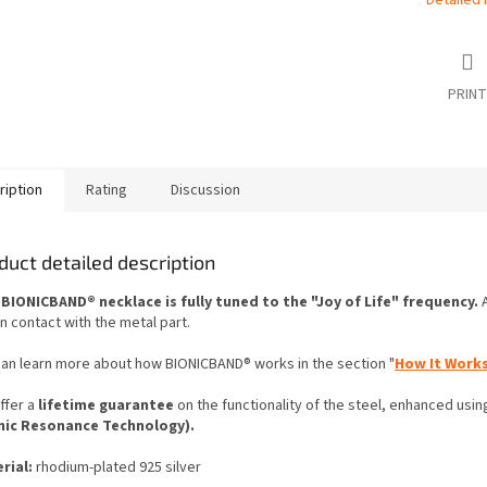
Detailed 
PRINT
ription
Rating
Discussion
duct detailed description
 BIONICBAND® necklace is fully tuned to the "Joy of Life" frequency.
A
in contact with the metal part.
can learn more about how BIONICBAND® works in the section "
How It Work
ffer a
lifetime guarantee
on the functionality of the steel, enhanced usi
nic Resonance Technology).
rial:
rhodium-plated 925 silver