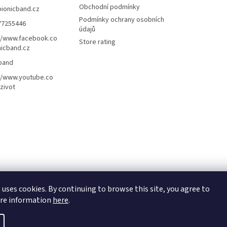
Obchodní podmínky
bionicband.cz
Podmínky ochrany osobních
77255446
údajů
//www.facebook.co
Store rating
icband.cz
band
//www.youtube.co
zivot
 uses cookies. By continuing to browse this site, you agree to
ore information
here
.