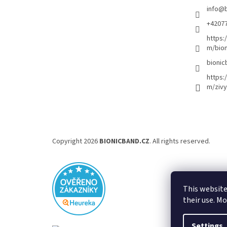
info
@
+4207
https:
m/bion
bionic
https:
m/zivy
Copyright 2026
BIONICBAND.CZ
. All rights reserved.
This website
their use. M
Settings