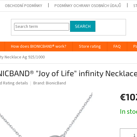
OBCHODNÍ PODMÍNKY
PODMÍNKY OCHRANY OSOBNÍCH ÚDAJŮ
S
SEARCH
How does BIONICBAND® work?
Store rating
FAQ
P
nity Necklace Ag 925/1000
ICBAND® "Joy of Life" infinity Neckla
ed
Rating details
Brand:
BionicBand
€10
Measure
In st
price: