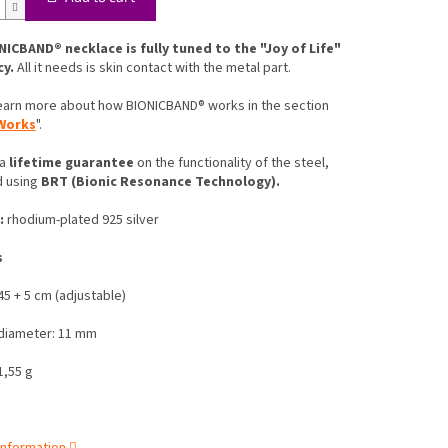
NICBAND® necklace is fully tuned to the "Joy of Life"
y.
All it needs is skin contact with the metal part.
learn more about how BIONICBAND® works in the section
Works
".
 a
lifetime guarantee
on the functionality of the steel,
 using
BRT (Bionic Resonance Technology).
:
rhodium-plated 925 silver
s
5 + 5 cm (adjustable)
diameter: 11 mm
,55 g