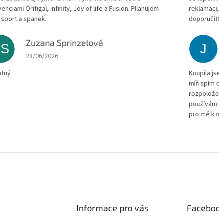
enciami Orifigal, infinity, Joy of life a Fusion. Pllanujem
reklamaci,
 sport a spanek.
doporučit
Zuzana Sprinzelová
ZS
J
The store rating is 5 out of 5 stars.
28/06/2026
otný
Koupila js
míň spím d
rozpolože
používám 
pro mě k n
Informace pro vás
Facebo