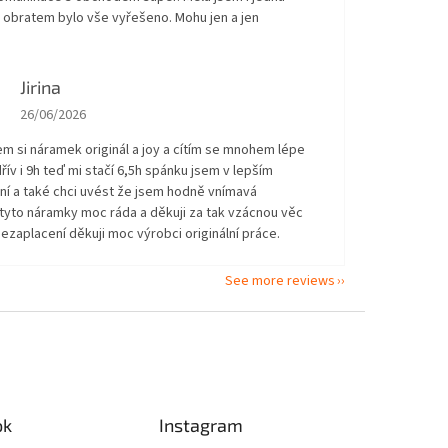
 obratem bylo vše vyřešeno. Mohu jen a jen
!
Jirina
The store rating is 5 out of 5 stars.
26/06/2026
em si náramek originál a joy a cítím se mnohem lépe
řív i 9h teď mi stačí 6,5h spánku jsem v lepším
ní a také chci uvést že jsem hodně vnímavá
tyto náramky moc ráda a děkuji za tak vzácnou věc
ezaplacení děkuji moc výrobci originální práce.
See more reviews
ok
Instagram