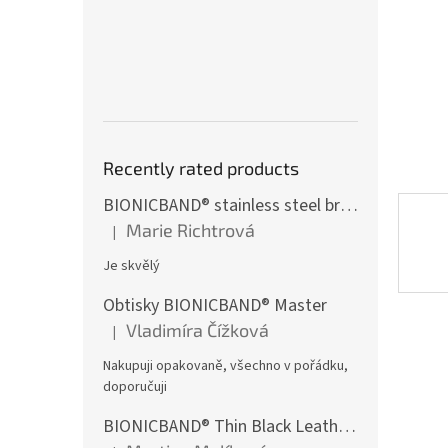
Recently rated products
BIONICBAND® stainless steel bracelet with black zircon Fusion
Marie Richtrová
|
The product rating is 5 out of 5 stars.
Je skvělý
Obtisky BIONICBAND® Master
Vladimíra Čížková
|
The product rating is 5 out of 5 stars.
Nakupuji opakovaně, všechno v pořádku,
doporučuji
BIONICBAND® Thin Black Leather Infinity Bracelet