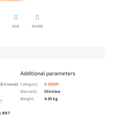
information
ASK
SHARE
Additional parameters
ll it needs
Category
:
E-SHOP
Warranty
:
lifetime
Weight
:
0.05 kg
s
".
ng
BRT