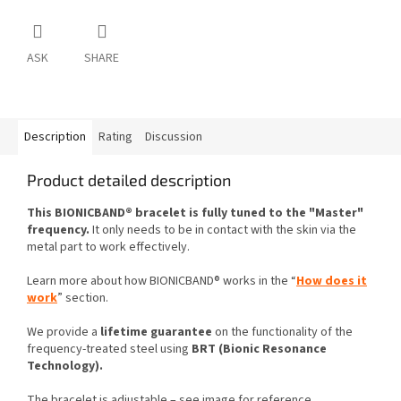
ASK
SHARE
Description
Rating
Discussion
Product detailed description
This BIONICBAND® bracelet is fully tuned to the "Master"
frequency.
It only needs to be in contact with the skin via the
metal part to work effectively.
Learn more about how BIONICBAND® works in the “
How does it
work
” section.
We provide a
lifetime guarantee
on the functionality of the
frequency-treated steel using
BRT (Bionic Resonance
Technology).
The bracelet is adjustable – see image for reference.