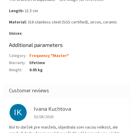
Length:
21.5 cm
Material:
316 stainless steel (SGS certified), zircon, ceramic
Unisex
Additional parameters
Category
:
Frequency "Master"
Warranty
:
lifetime
Weight
:
0.05 kg
Ivana Kuchtova
IK
The store rating is 5 out of 5 stars.
02/08/2026
Bol to darček pre manžela, objednala som vacsiu velkost, ale