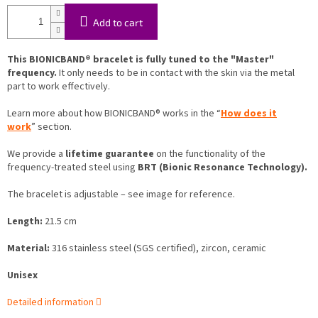
Add to cart
This BIONICBAND® bracelet is fully tuned to the "Master"
frequency.
It only needs to be in contact with the skin via the metal
part to work effectively.
Learn more about how BIONICBAND® works in the “
How does it
work
” section.
We provide a
lifetime guarantee
on the functionality of the
frequency-treated steel using
BRT (Bionic Resonance Technology).
The bracelet is adjustable – see image for reference.
Length:
21.5 cm
Material:
316 stainless steel (SGS certified), zircon, ceramic
Unisex
Detailed information