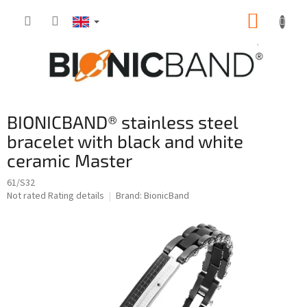
Skip
SHOPP
to
content
CART
BIONICBAND® stainless steel
bracelet with black and white
ceramic Master
61/S32
The
Not rated
Rating details
Brand:
BionicBand
average
product
rating
is
0,0
out
of
5