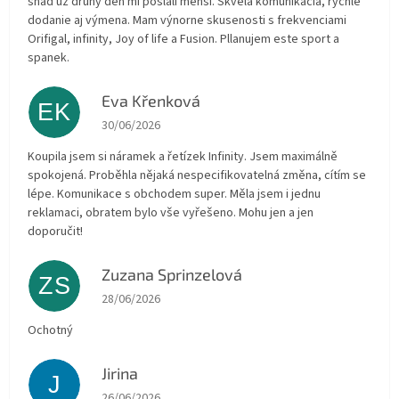
snad už druhy den mi poslali menší. Skvelá komunikacia, rýchle
dodanie aj výmena. Mam výnorne skusenosti s frekvenciami
Orifigal, infinity, Joy of life a Fusion. Pllanujem este sport a
spanek.
Eva Křenková
EK
The store rating is 5 out of 5 stars.
30/06/2026
Koupila jsem si náramek a řetízek Infinity. Jsem maximálně
spokojená. Proběhla nějaká nespecifikovatelná změna, cítím se
lépe. Komunikace s obchodem super. Měla jsem i jednu
reklamaci, obratem bylo vše vyřešeno. Mohu jen a jen
doporučit!
Zuzana Sprinzelová
ZS
The store rating is 5 out of 5 stars.
28/06/2026
Ochotný
Jirina
J
The store rating is 5 out of 5 stars.
26/06/2026