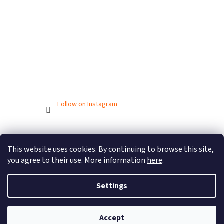
Follow on Instagram
Created by Shoptet
This website uses cookies. By continuing to browse this site,
you agree to their use. More information
here
.
Copyright 2026
BIONICBAND.CZ
. All rights reserved.
Settings
Accept