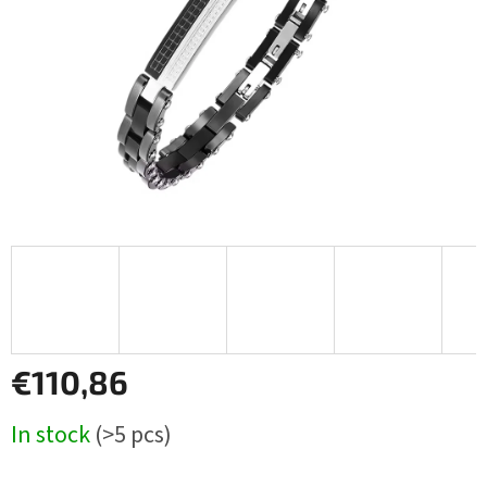
stars.
€110,86
Measure
In stock
(>5 pcs)
price: