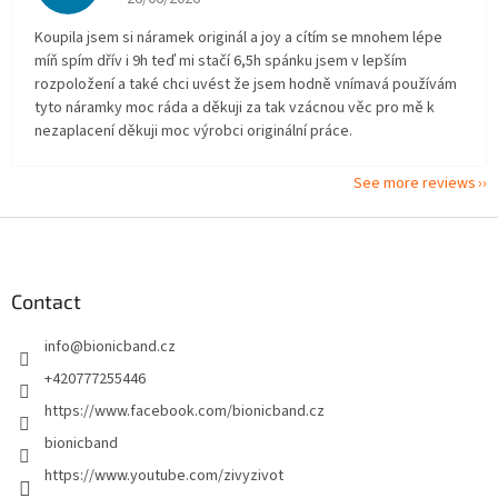
Koupila jsem si náramek originál a joy a cítím se mnohem lépe
míň spím dřív i 9h teď mi stačí 6,5h spánku jsem v lepším
rozpoložení a také chci uvést že jsem hodně vnímavá používám
tyto náramky moc ráda a děkuji za tak vzácnou věc pro mě k
nezaplacení děkuji moc výrobci originální práce.
See more reviews
F
o
o
t
Contact
e
info
@
bionicband.cz
r
+420777255446
https://www.facebook.com/bionicband.cz
bionicband
https://www.youtube.com/zivyzivot