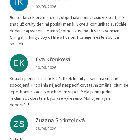
IK
The store rating is 5 out of 5 stars.
02/08/2026
Bol to darček pre manžela, objednala som vacsiu velkost, ale
snad už druhy den mi poslali menší. Skvelá komunikacia, rýchle
dodanie aj výmena. Mam výnorne skusenosti s frekvenciami
Orifigal, infinity, Joy of life a Fusion. Pllanujem este sport a
spanek.
Eva Křenková
EK
The store rating is 5 out of 5 stars.
30/06/2026
Koupila jsem si náramek a řetízek Infinity. Jsem maximálně
spokojená. Proběhla nějaká nespecifikovatelná změna, cítím se
lépe. Komunikace s obchodem super. Měla jsem i jednu
reklamaci, obratem bylo vše vyřešeno. Mohu jen a jen
doporučit!
Zuzana Sprinzelová
ZS
The store rating is 5 out of 5 stars.
28/06/2026
Ochotný