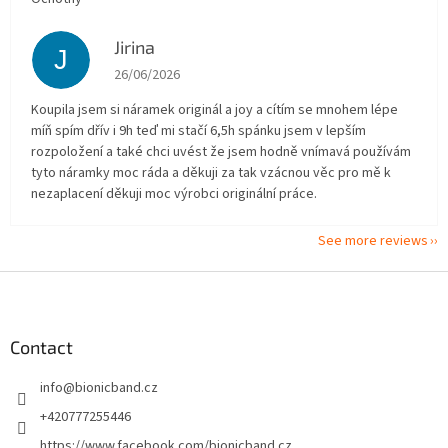
Jirina
J
The store rating is 5 out of 5 stars.
26/06/2026
Koupila jsem si náramek originál a joy a cítím se mnohem lépe
míň spím dřív i 9h teď mi stačí 6,5h spánku jsem v lepším
rozpoložení a také chci uvést že jsem hodně vnímavá používám
tyto náramky moc ráda a děkuji za tak vzácnou věc pro mě k
nezaplacení děkuji moc výrobci originální práce.
See more reviews
F
o
o
t
Contact
e
info
@
bionicband.cz
r
+420777255446
https://www.facebook.com/bionicband.cz