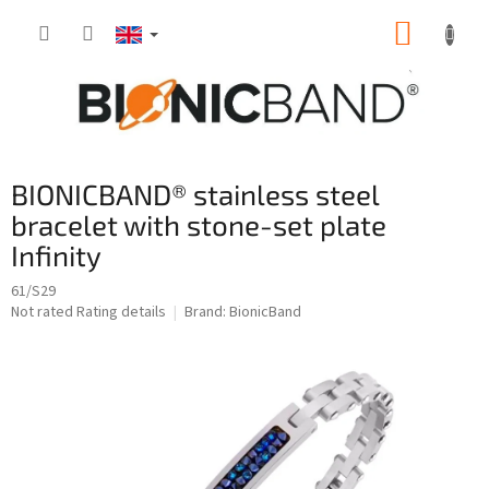
Skip
SHOPP
to
content
CART
BIONICBAND® stainless steel
bracelet with stone-set plate
Infinity
61/S29
The
Not rated
Rating details
Brand:
BionicBand
average
product
rating
is
0,0
out
of
5