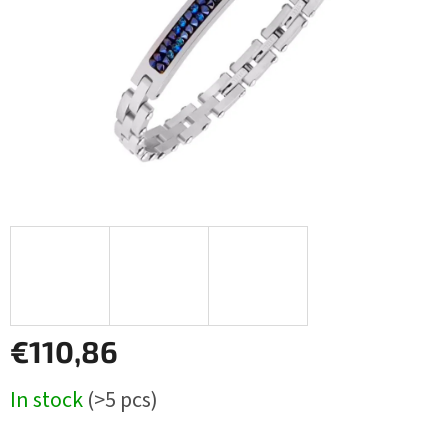
stars.
€110,86
Measure
In stock
(>5 pcs)
price: