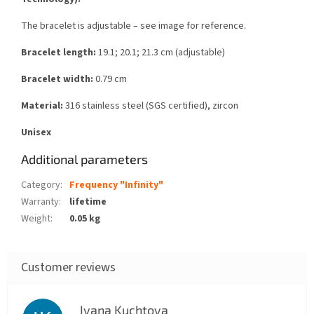
The bracelet is adjustable – see image for reference.
Bracelet length:
19.1; 20.1; 21.3 cm (adjustable)
Bracelet width:
0.79 cm
Material:
316 stainless steel (SGS certified), zircon
Unisex
Additional parameters
Category
:
Frequency "Infinity"
Warranty
:
lifetime
Weight
:
0.05 kg
Ivana Kuchtova