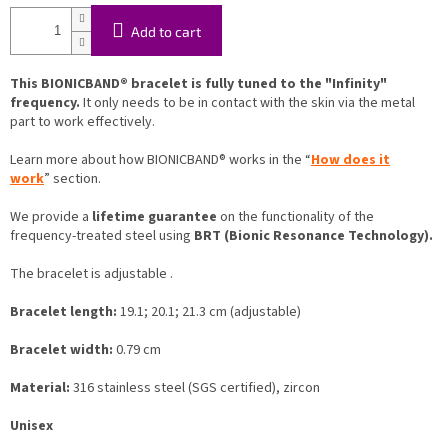
Add to cart
This BIONICBAND® bracelet is fully tuned to the "Infinity"
frequency.
It only needs to be in contact with the skin via the metal
part to work effectively.
Learn more about how BIONICBAND® works in the “
How does it
work
” section.
We provide a
lifetime guarantee
on the functionality of the
frequency-treated steel using
BRT (Bionic Resonance Technology).
The bracelet is adjustable .
Bracelet length:
19.1; 20.1; 21.3 cm (adjustable)
Bracelet width:
0.79 cm
Material:
316 stainless steel (SGS certified), zircon
Unisex