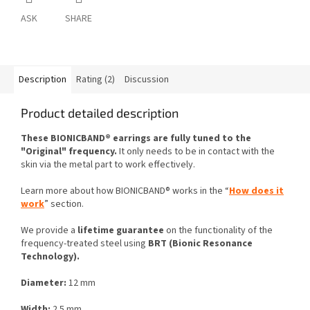
ASK
SHARE
Description
Rating (2)
Discussion
Product detailed description
These BIONICBAND® earrings are fully tuned to the
"Original" frequency.
It only needs to be in contact with the
skin via the metal part to work effectively.
Learn more about how BIONICBAND® works in the “
How does it
work
” section.
We provide a
lifetime guarantee
on the functionality of the
frequency-treated steel using
BRT (Bionic Resonance
Technology).
Diameter:
12 mm
Width:
2.5 mm