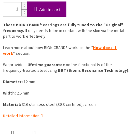
Add to cart
These BIONICBAND® earrings are fully tuned to the "Original"
frequency.
It only needs to be in contact with the skin via the metal
part to work effectively.
Learn more about how BIONICBAND® works in the “
How does it
work
” section.
We provide a
lifetime guarantee
on the functionality of the
frequency-treated steel using
BRT (Bionic Resonance Technology).
Diameter:
12 mm
Width:
2.5 mm
Material:
316 stainless steel (SGS certified), zircon
Detailed information