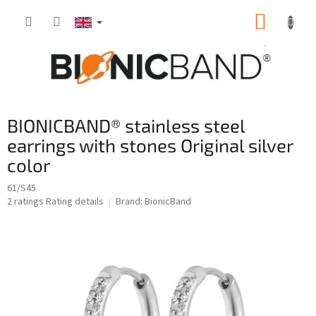
Skip
SHOPP
to
content
CART
BIONICBAND® stainless steel
earrings with stones Original silver
color
61/S45
The
2 ratings
Rating details
Brand:
BionicBand
average
product
rating
is
5,0
out
of
5