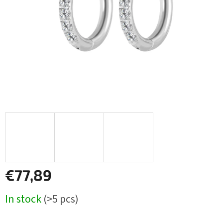
stars.
€77,89
Measure
In stock
(>5 pcs)
price: