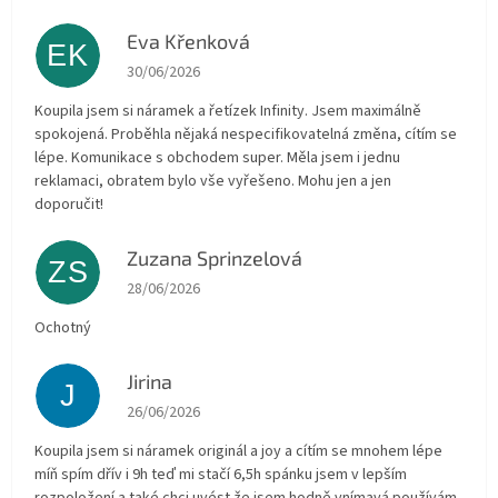
Eva Křenková
EK
The store rating is 5 out of 5 stars.
30/06/2026
Koupila jsem si náramek a řetízek Infinity. Jsem maximálně
spokojená. Proběhla nějaká nespecifikovatelná změna, cítím se
lépe. Komunikace s obchodem super. Měla jsem i jednu
reklamaci, obratem bylo vše vyřešeno. Mohu jen a jen
doporučit!
Zuzana Sprinzelová
ZS
The store rating is 5 out of 5 stars.
28/06/2026
Ochotný
Jirina
J
The store rating is 5 out of 5 stars.
26/06/2026
Koupila jsem si náramek originál a joy a cítím se mnohem lépe
míň spím dřív i 9h teď mi stačí 6,5h spánku jsem v lepším