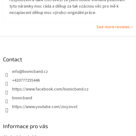
rozpoložení a také chci uvést že jsem hodně vnímavá používám
tyto náramky moc ráda a děkuji za tak vzácnou věc pro mě k
nezaplacení děkuji moc výrobci originální práce.
See more reviews
F
o
o
t
Contact
e
info
@
bionicband.cz
r
+420777255446
https://www.facebook.com/bionicband.cz
bionicband
https://www.youtube.com/zivyzivot
Informace pro vás