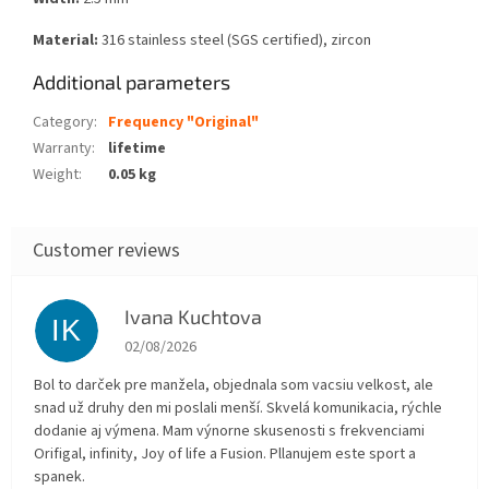
Material:
316 stainless steel (SGS certified), zircon
Additional parameters
Category
:
Frequency "Original"
Warranty
:
lifetime
Weight
:
0.05 kg
Ivana Kuchtova
IK
The store rating is 5 out of 5 stars.
02/08/2026
Bol to darček pre manžela, objednala som vacsiu velkost, ale
snad už druhy den mi poslali menší. Skvelá komunikacia, rýchle
dodanie aj výmena. Mam výnorne skusenosti s frekvenciami
Orifigal, infinity, Joy of life a Fusion. Pllanujem este sport a
spanek.