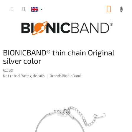
Skip
SHOPP
to
content
CART
BIONICBAND® thin chain Original
silver color
61/S9
The
Not rated
Rating details
Brand:
BionicBand
average
product
rating
is
0,0
out
of
5
stars.