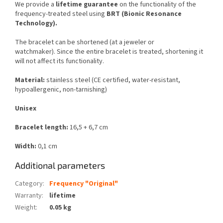
We provide a
lifetime guarantee
on the functionality of the
frequency-treated steel using
BRT (Bionic Resonance
Technology).
The bracelet can be shortened (at a jeweler or
watchmaker). Since the entire bracelet is treated, shortening it
will not affect its functionality.
Material:
stainless steel (CE certified, water-resistant,
hypoallergenic, non-tarnishing)
Unisex
Bracelet length:
16,5 + 6,7 cm
Width:
0,1 cm
Additional parameters
Category
:
Frequency "Original"
Warranty
:
lifetime
Weight
:
0.05 kg