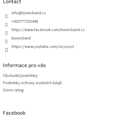
t
Contact
e
info
@
bionicband.cz
r
+420777255446
https://www.facebook.com/bionicband.cz
bionicband
https://www.youtube.com/zivyzivot
Informace pro vás
Obchodní podmínky
Podmínky ochrany osobních údajů
Store rating
Facebook