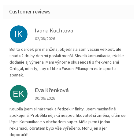
Ivana Kuchtova
IK
The store rating is 5 out of 5 stars.
02/08/2026
Bol to darček pre manžela, objednala som vacsiu velkost, ale
snad už druhy den mi poslali menší. Skvelá komunikacia, rýchle
dodanie aj výmena. Mam výnorne skusenosti s frekvenciami
Orifigal, infinity, Joy of life a Fusion. Pllanujem este sport a
spanek.
Eva Křenková
EK
The store rating is 5 out of 5 stars.
30/06/2026
Koupila jsem si náramek a řetízek Infinity. Jsem maximálně
spokojená. Proběhla nějaká nespecifikovatelná změna, cítím se
lépe. Komunikace s obchodem super. Měla jsem i jednu
reklamaci, obratem bylo vše vyřešeno. Mohu jen a jen
doporučit!