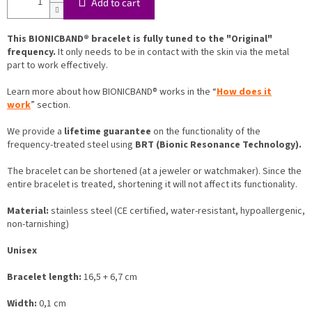
Add to cart
This BIONICBAND® bracelet is fully tuned to the "Original"
frequency.
It only needs to be in contact with the skin via the metal
part to work effectively.
Learn more about how BIONICBAND® works in the “
How does it
work
” section.
We provide a
lifetime guarantee
on the functionality of the
frequency-treated steel using
BRT (Bionic Resonance Technology).
The bracelet can be shortened (at a jeweler or watchmaker). Since the
entire bracelet is treated, shortening it will not affect its functionality.
Material:
stainless steel (CE certified, water-resistant, hypoallergenic,
non-tarnishing)
Unisex
Bracelet length:
16,5 + 6,7 cm
Width:
0,1 cm