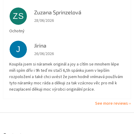
Zuzana Sprinzelová
ZS
The store rating is 5 out of 5 stars.
28/06/2026
Ochotný
Jirina
J
The store rating is 5 out of 5 stars.
26/06/2026
Koupila jsem si náramek originál a joy a cítím se mnohem lépe
míň spím dřív i 9h teď mi stačí 6,5h spánku jsem v lepším
rozpoložení a také chci uvést že jsem hodně vnímavá používám
tyto náramky moc ráda a děkuji za tak vzácnou věc pro mě k
nezaplacení děkuji moc výrobci originální práce.
See more reviews
F
o
o