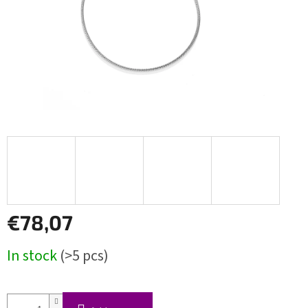
€78,07
Measure
In stock
(>5 pcs)
price: