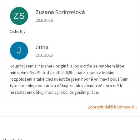
Zuzana Sprinzelová
ZS
Hodnocení obchodu je 5 z 5 hvězdiček.
28.6.2026
Ochotný
Jirina
J
Hodnocení obchodu je 5 z 5 hvězdiček.
26.6.2026
Koupila jsem si náramek originál a joy a cítím se mnohem lépe
míň spím dřív i 9h teď mi stačí 6,5h spánku jsem v lepším
rozpoložení a také chci uvést že jsem hodně vnímavá používám
tyto náramky moc ráda a děkuji za tak vzácnou věc pro mě k
nezaplacení děkuji moc výrobci originální práce.
Zobrazit další hodnocení
Z
á
p