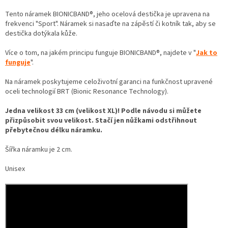
Tento náramek BIONICBAND®, jeho ocelová destička je upravena na
frekvenci "Sport". Náramek si nasaďte na zápěstí či kotník tak, aby se
destička dotýkala kůže.
Více o tom, na jakém principu funguje BIONICBAND®, najdete v "
Jak to
funguje
".
Na náramek poskytujeme celoživotní garanci na funkčnost upravené
oceli technologií BRT (Bionic Resonance Technology).
Jedna velikost 33 cm (velikost XL)! Podle návodu si můžete
přizpůsobit svou velikost. Stačí jen nůžkami odstřihnout
přebytečnou délku náramku.
Šířka náramku je 2 cm.
Unisex