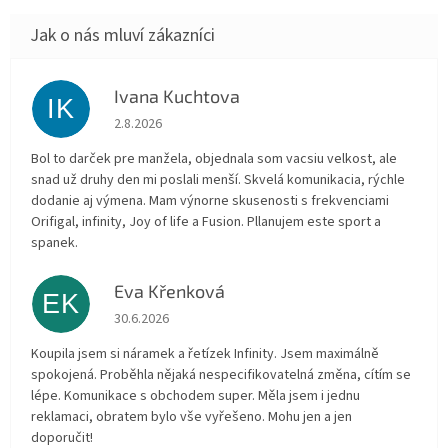
Ivana Kuchtova
IK
Hodnocení obchodu je 5 z 5 hvězdiček.
2.8.2026
Bol to darček pre manžela, objednala som vacsiu velkost, ale
snad už druhy den mi poslali menší. Skvelá komunikacia, rýchle
dodanie aj výmena. Mam výnorne skusenosti s frekvenciami
Orifigal, infinity, Joy of life a Fusion. Pllanujem este sport a
spanek.
Eva Křenková
EK
Hodnocení obchodu je 5 z 5 hvězdiček.
30.6.2026
Koupila jsem si náramek a řetízek Infinity. Jsem maximálně
spokojená. Proběhla nějaká nespecifikovatelná změna, cítím se
lépe. Komunikace s obchodem super. Měla jsem i jednu
reklamaci, obratem bylo vše vyřešeno. Mohu jen a jen
doporučit!