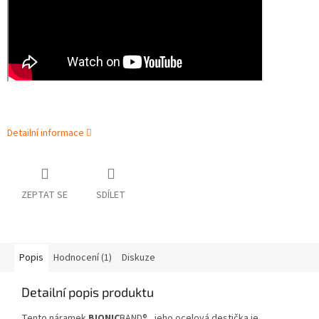
Detailní informace
ZEPTAT SE
SDÍLET
Popis
Hodnocení (1)
Diskuze
Detailní popis produktu
Tento náramek
BIONIC
BAND® , jeho ocelová destička je