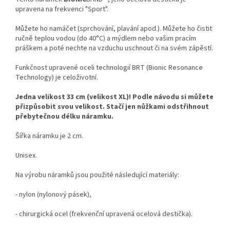
upravena na frekvenci "Sport".
Můžete ho namáčet (sprchování, plavání apod.). Můžete ho čistit
ručně teplou vodou (do 40°C) a mýdlem nebo vašim pracím
práškem a poté nechte na vzduchu uschnout či na svém zápěstí.
Funkčnost upravené oceli technologií BRT (Bionic Resonance
Technology) je celoživotní.
Jedna velikost 33 cm (velikost XL)! Podle návodu si můžete
přizpůsobit svou velikost. Stačí jen nůžkami odstřihnout
přebytečnou délku náramku.
Šířka náramku je 2 cm.
Unisex.
Na výrobu náramků jsou použité následující materiály:
- nylon (nylonový pásek),
- chirurgická ocel (frekvenční upravená ocelová destička).