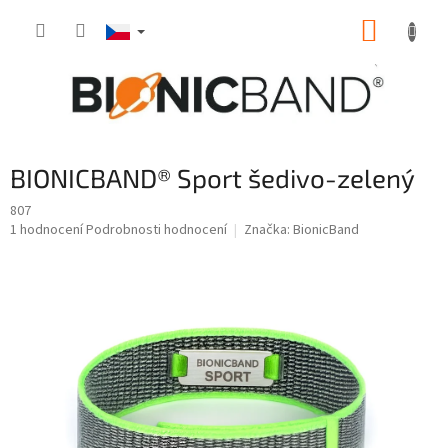
Přejít
NÁKUP
na
obsah
KOŠÍK
BIONICBAND® Sport šedivo-zelený
807
Průměrné
1 hodnocení
Podrobnosti hodnocení
Značka:
BionicBand
hodnocení
produktu
je
5,0
z
5
hvězdiček.