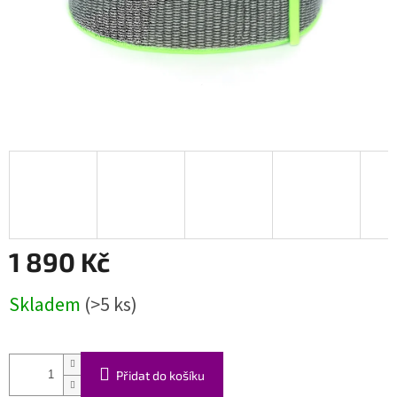
1 890 Kč
Měrná
Skladem
(>5 ks)
cena:
Přidat do košíku