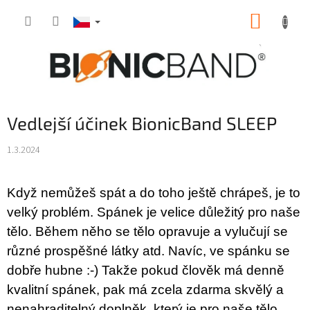
Přejít
NÁKUP
na
obsah
KOŠÍK
Vedlejší účinek BionicBand SLEEP
1.3.2024
Když nemůžeš spát a do toho ještě chrápeš, je to
velký problém. Spánek je velice důležitý pro naše
tělo. Během něho se tělo opravuje a vylučují se
různé prospěšné látky atd. Navíc, ve spánku se
dobře hubne :-) Takže pokud člověk má denně
kvalitní spánek, pak má zcela zdarma skvělý a
nenahraditelný doplněk, který je pro naše tělo