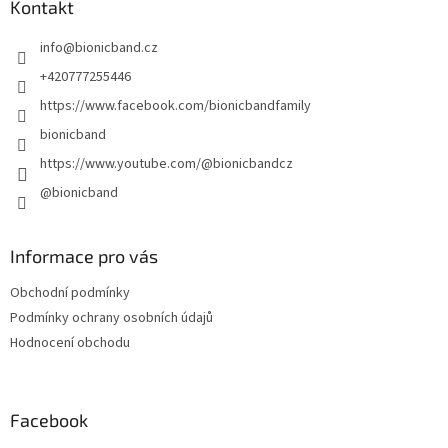
a
Kontakt
t
info
@
bionicband.cz
í
+420777255446
https://www.facebook.com/bionicbandfamily
bionicband
https://www.youtube.com/@bionicbandcz
@bionicband
Informace pro vás
Obchodní podmínky
Podmínky ochrany osobních údajů
Hodnocení obchodu
Facebook