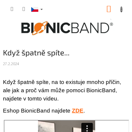
Přejít
NÁKUP
na
obsah
KOŠÍK
Když špatně spíte...
27.2.2024
Když špatně spíte, na to existuje mnoho příčin,
ale jak a proč vám může pomoci BionicBand,
najdete v tomto videu.
Eshop BionicBand najdete
ZDE
.