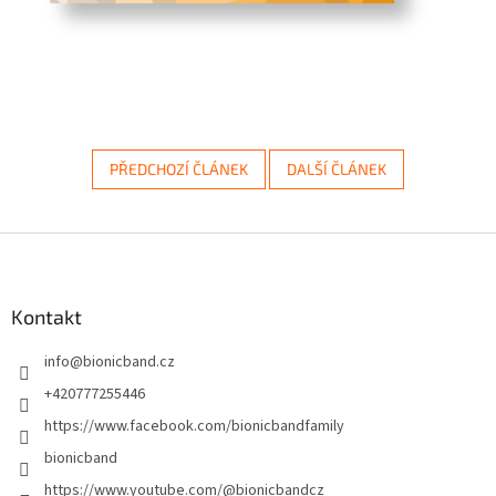
PŘEDCHOZÍ ČLÁNEK
DALŠÍ ČLÁNEK
Z
á
p
a
Kontakt
t
info
@
bionicband.cz
í
+420777255446
https://www.facebook.com/bionicbandfamily
bionicband
https://www.youtube.com/@bionicbandcz