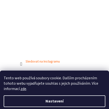
Sledovat na Instagramu
Tento web používá soubory cookie. Dalším procházením
Vytvořil Shoptet
tohoto webu vyjadřujete souhlas s jejich používáním. Více
informací
zde
.
Copyright 2026
BIONICBAND.CZ
. Všechna práva vyhrazena.
Nastavení