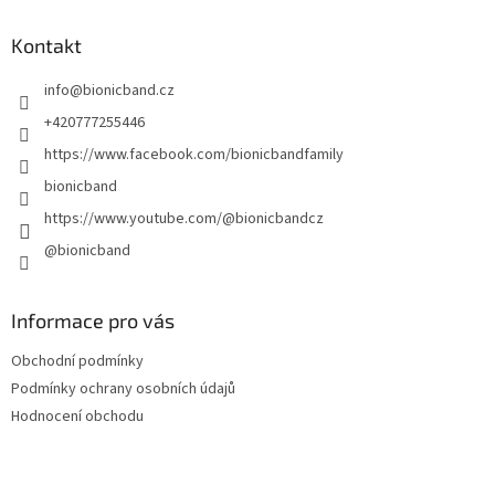
p
a
Kontakt
t
info
@
bionicband.cz
í
+420777255446
https://www.facebook.com/bionicbandfamily
bionicband
https://www.youtube.com/@bionicbandcz
@bionicband
Informace pro vás
Obchodní podmínky
Podmínky ochrany osobních údajů
Hodnocení obchodu