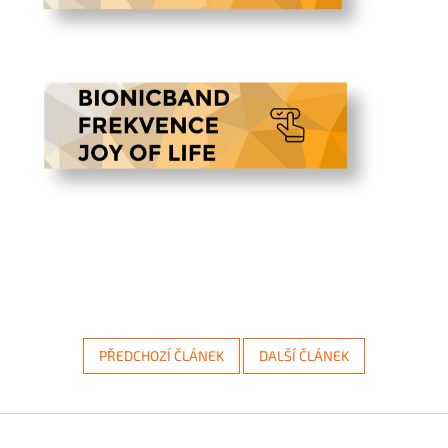
PŘEDCHOZÍ ČLÁNEK
DALŠÍ ČLÁNEK
Z
á